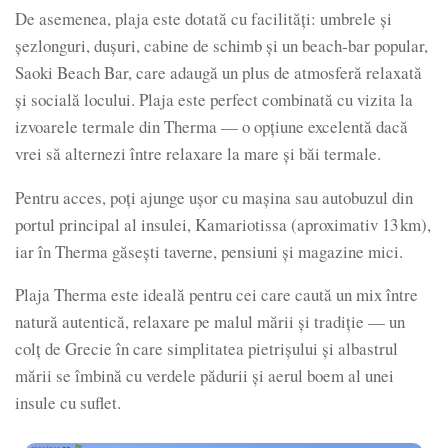
De asemenea, plaja este dotată cu facilități: umbrele și
şezlonguri, duşuri, cabine de schimb și un beach‑bar popular,
Saoki Beach Bar, care adaugă un plus de atmosferă relaxată
și socială locului. Plaja este perfect combinată cu vizita la
izvoarele termale din Therma — o opțiune excelentă dacă
vrei să alternezi între relaxare la mare și băi termale.
Pentru acces, poți ajunge ușor cu maşina sau autobuzul din
portul principal al insulei, Kamariotissa (aproximativ 13 km),
iar în Therma găsești taverne, pensiuni şi magazine mici.
Plaja Therma este ideală pentru cei care caută un mix între
natură autentică, relaxare pe malul mării şi tradiţie — un
colţ de Grecie în care simplitatea pietrișului şi albastrul
mării se îmbină cu verdele pădurii şi aerul boem al unei
insule cu suflet.