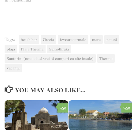
Tags:
beach bar
Grecia
izvoare termale
mare
natură
plaja
Plaja Therma
Samothraki
Santorini (nota: dacă vrei să compari cu alte insule)
Therma
vacanță
YOU MAY ALSO LIKE...
0
0