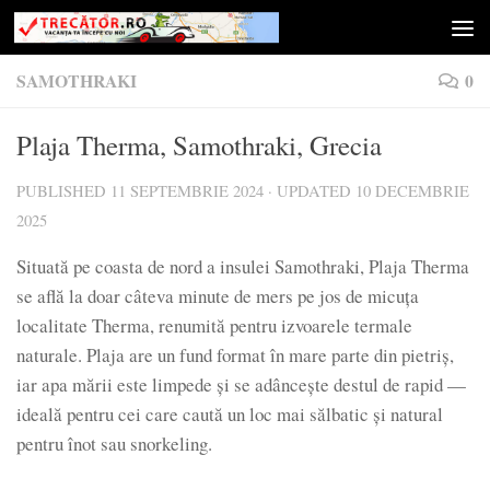
Skip to content
SAMOTHRAKI
0
Plaja Therma, Samothraki, Grecia
PUBLISHED
11 SEPTEMBRIE 2024
· UPDATED
10 DECEMBRIE
2025
Situată pe coasta de nord a insulei Samothraki, Plaja Therma
se află la doar câteva minute de mers pe jos de micuţa
localitate Therma, renumită pentru izvoarele termale
naturale. Plaja are un fund format în mare parte din pietriș,
iar apa mării este limpede și se adâncește destul de rapid —
ideală pentru cei care caută un loc mai sălbatic și natural
pentru înot sau snorkeling.