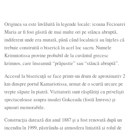
Originea sa este învăluită în legende locale: icoana Fecioarei
Maria ar fi fost găsită de mai multe ori pe stânca abruptă,
indiferent unde era mutată, până când localnicii au înțeles că
trebuie construită o biserică în acel loc sacru. Numele
Krimniotissa provine probabil de la cuvântul grecesc
krimnos, care înseamnă “prăpastie” sau “stâncă abruptă”.
Accesul la bisericuță se face printr-un drum de aproximativ 2
km dinspre portul Kamariotissa, urmat de o scurtă urcare pe
trepte săpate în piatră. Vizitatorii sunt răsplătiți cu priveliști
spectaculoase asupra insulei Gokceada (fostă Imvros) și
apusuri memorabile.
Construcția datează din anul 1887 și a fost renovată după un
incendiu în 1999, păstrându-și atmosfera liniștită și rolul de