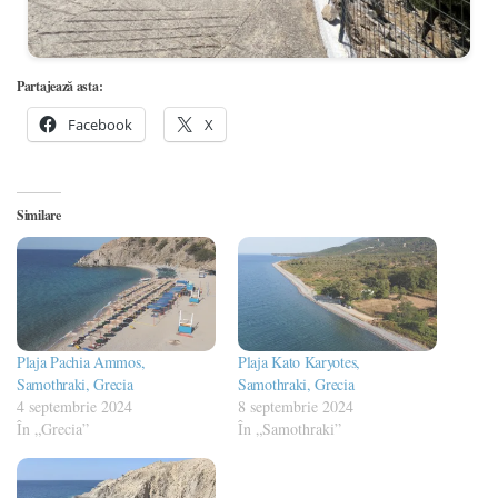
Partajează asta:
Facebook
X
Similare
Plaja Pachia Ammos,
Plaja Kato Karyotes,
Samothraki, Grecia
Samothraki, Grecia
4 septembrie 2024
8 septembrie 2024
În „Grecia”
În „Samothraki”