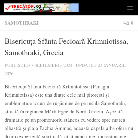
Skip to content
SAMOTHRAKI
0
Bisericuța Sfânta Fecioară Krimniotissa,
Samothraki, Grecia
PUBLISHED
7 SEPTEMBRIE 2024
· UPDATED
23 IANUARIE
2026
Bisericuța Sfânta Fecioară Krimniotissa (Panagia
Krimniotissa) este una dintre cele mai pitorești și
emblematice locuri de rugăciune de pe insula Samothraki,
situată în regiunea Mării Egee de Nord, Grecia. Așezată
dramatic pe un promontoriu stâncos cu vedere spre marea
albastră și plaja Pachia Ammos, această capelă albă oferă nu
doar o experiență spirituală, ci și panorame impresionante