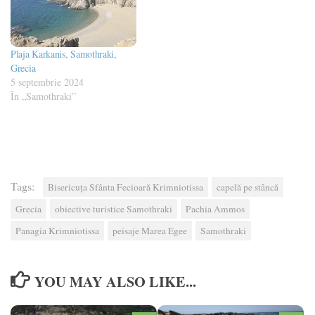
Plaja Karkanis, Samothraki,
Grecia
5 septembrie 2024
În „Samothraki”
Tags:
Bisericuța Sfânta Fecioară Krimniotissa
capelă pe stâncă
Grecia
obiective turistice Samothraki
Pachia Ammos
Panagia Krimniotissa
peisaje Marea Egee
Samothraki
YOU MAY ALSO LIKE...