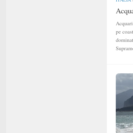
Acqua
Acquari
pe coast
dominat 
Supramo