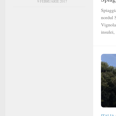
9 FEBRUARIE 2017
Spiaggia
nordul 
Vignola.
insulei,
ITALIA