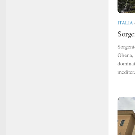
ITALIA
Sorge
Sorgent
Oliena,
dominat 
mediter