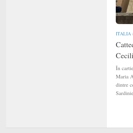
ITALIA
Catte
Cecili
În carti
Maria A
dintre 
Sardinie