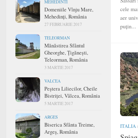
Sassari 
MEHEDINTI
cele mai
Domeniile Vînju Mare,
Mehedinți, România
aer univ
27 FEBRUARIE 2017
puțin...
TELEORMAN
Mănăstirea Sfântul
Gheorghe, Țigănești,
Teleorman, România
3 MARTIE 2017
VALCEA
Peștera Liliecilor, Cheile
Bistriței, Vâlcea, România
5 MARTIE 2017
ARGES
Biserica Sfânta Treime,
ITALIA
Argeș, România
Spiagg