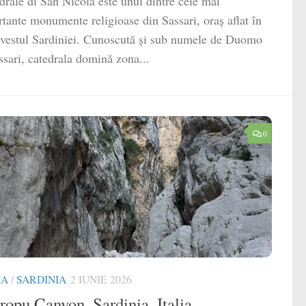
drale di San Nicola este unul dintre cele mai
tante monumente religioase din Sassari, oraș aflat în
vestul Sardiniei. Cunoscută și sub numele de Duomo
ssari, catedrala domină zona...
0
IA
/
SARDINIA
2 IUNIE 2026
ropu Canyon, Sardinia, Italia