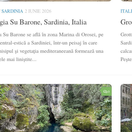
/
SARDINIA
2 IUNIE 2026
ITAL
gia Su Barone, Sardinia, Italia
Grot
a Su Barone se află în zona Marina di Orosei, pe
Grott
entral-estică a Sardiniei, într-un peisaj în care
Sardi
nisipul și vegetația mediteraneeană formează una
calca
ele mai liniștite...
Pește
0