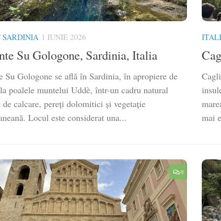
/
SARDINIA
1 IUNIE 2026
ITAL
nte Su Gologone, Sardinia, Italia
Cagl
e Su Gologone se află în Sardinia, în apropiere de
Cagli
 la poalele muntelui Uddè, într-un cadru natural
insul
de calcare, pereți dolomitici și vegetație
marea
aneană. Locul este considerat una...
mai e
0