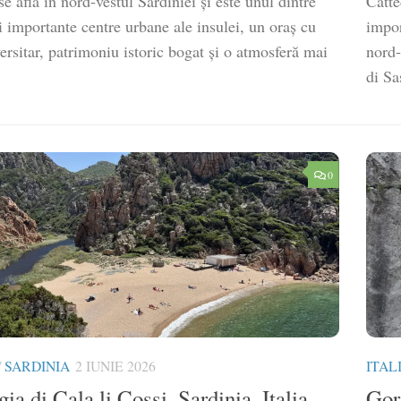
se află în nord-vestul Sardiniei și este unul dintre
Catte
 importante centre urbane ale insulei, un oraș cu
impor
ersitar, patrimoniu istoric bogat și o atmosferă mai
nord-
di Sa
0
/
SARDINIA
2 IUNIE 2026
ITAL
ia di Cala li Cossi, Sardinia, Italia
Gor