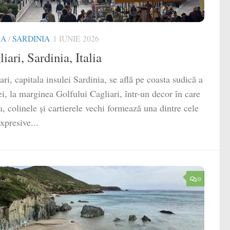
IA
/
SARDINIA
1 IUNIE 2026
iari, Sardinia, Italia
ari, capitala insulei Sardinia, se află pe coasta sudică a
ei, la marginea Golfului Cagliari, într-un decor în care
, colinele și cartierele vechi formează una dintre cele
xpresive...
0