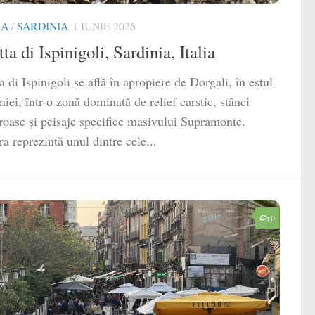
IA
/
SARDINIA
1 IUNIE 2026
ta di Ispinigoli, Sardinia, Italia
a di Ispinigoli se află în apropiere de Dorgali, în estul
niei, într-o zonă dominată de relief carstic, stânci
roase și peisaje specifice masivului Supramonte.
ra reprezintă unul dintre cele...
0