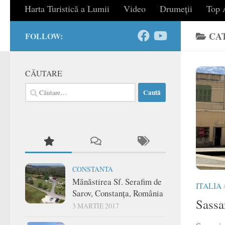
Harta Turistică a Lumii
Video
Drumeții
Top A
CA
FOLLOW:
CĂUTARE
Caută
după:
CONSTANTA
Mănăstirea Sf. Serafim de
ITALIA
Sarov, Constanța, România
Sassar
3 MARTIE 2017