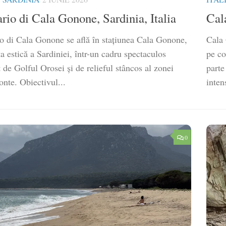
rio di Cala Gonone, Sardinia, Italia
Cal
o di Cala Gonone se află în stațiunea Cala Gonone,
Cala 
a estică a Sardiniei, într-un cadru spectaculos
pe co
de Golful Orosei și de relieful stâncos al zonei
parte
nte. Obiectivul...
intens
0