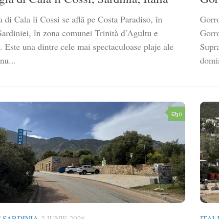
 di Cala li Cossi se află pe Costa Paradiso, în
Gorro
Sardiniei, în zona comunei Trinità d’Agultu e
Gorro
 Este una dintre cele mai spectaculoase plaje ale
Supra
 nu...
domin
0
/
SARDINIA
2 IUNIE 2026
ITAL