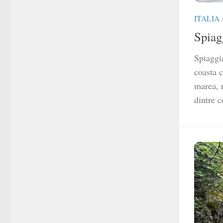
ITALIA
Spiag
Spiaggi
coasta c
marea, 
dintre c