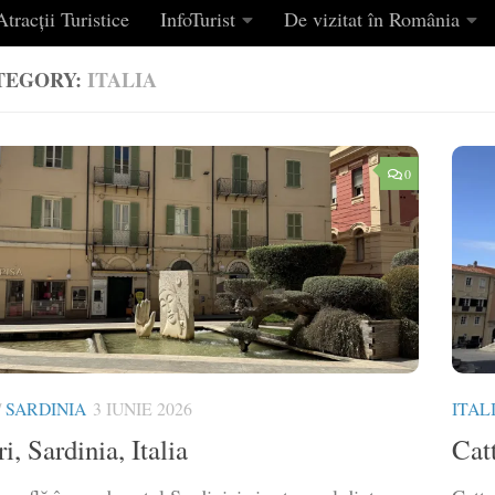
tracții Turistice
InfoTurist
De vizitat în România
TEGORY:
ITALIA
0
/
SARDINIA
3 IUNIE 2026
ITAL
i, Sardinia, Italia
Catt