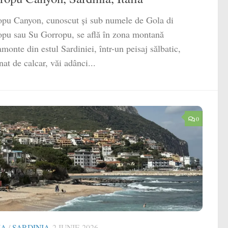
pu Canyon, cunoscut și sub numele de Gola di
pu sau Su Gorropu, se află în zona montană
monte din estul Sardiniei, într-un peisaj sălbatic,
at de calcar, văi adânci...
0
IA
/
SARDINIA
2 IUNIE 2026