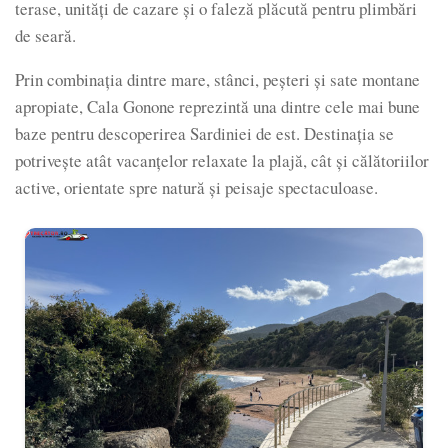
terase, unități de cazare și o faleză plăcută pentru plimbări
de seară.
Prin combinația dintre mare, stânci, peșteri și sate montane
apropiate, Cala Gonone reprezintă una dintre cele mai bune
baze pentru descoperirea Sardiniei de est. Destinația se
potrivește atât vacanțelor relaxate la plajă, cât și călătoriilor
active, orientate spre natură și peisaje spectaculoase.