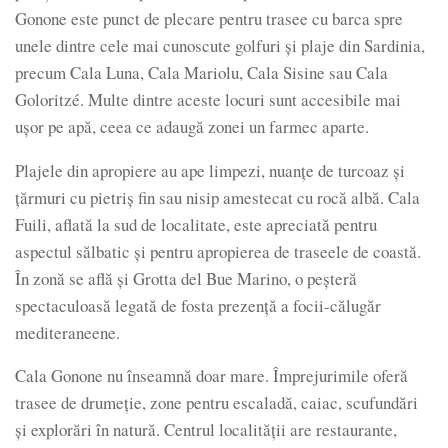
Gonone este punct de plecare pentru trasee cu barca spre
unele dintre cele mai cunoscute golfuri și plaje din Sardinia,
precum Cala Luna, Cala Mariolu, Cala Sisine sau Cala
Goloritzé. Multe dintre aceste locuri sunt accesibile mai
ușor pe apă, ceea ce adaugă zonei un farmec aparte.
Plajele din apropiere au ape limpezi, nuanțe de turcoaz și
țărmuri cu pietriș fin sau nisip amestecat cu rocă albă. Cala
Fuili, aflată la sud de localitate, este apreciată pentru
aspectul sălbatic și pentru apropierea de traseele de coastă.
În zonă se află și Grotta del Bue Marino, o peșteră
spectaculoasă legată de fosta prezență a focii-călugăr
mediteraneene.
Cala Gonone nu înseamnă doar mare. Împrejurimile oferă
trasee de drumeție, zone pentru escaladă, caiac, scufundări
și explorări în natură. Centrul localității are restaurante,