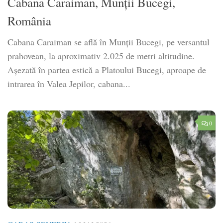
Cabana Caraiman, Munții Bucegi,
România
Cabana Caraiman se află în Munții Bucegi, pe versantul
prahovean, la aproximativ 2.025 de metri altitudine.
Așezată în partea estică a Platoului Bucegi, aproape de
intrarea în Valea Jepilor, cabana...
0