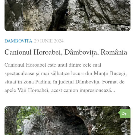
DAMBOVITA
29 IUNIE 2024
Canionul Horoabei, Dâmbovița, România
Canionul Horoabei este unul dintre cele mai
spectaculoase și mai sălbatice locuri din Munții Bucegi,
situat în zona Padina, în județul Dâmbovița. Format de
apele Văii Horoabei, acest canion impresionează...
0