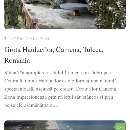
TULCEA
22 MAI 2024
Grota Haiducilor, Camena, Tulcea,
Romania
Situată în apropierea satului Camena, în Dobrogea
Centrală, Grota Haiducilor este o formațiune naturală
spectaculoasă, ascunsă pe creasta Dealurilor Camena.
Zona impresionează prin relieful său stâncos și prin
peisajele asemănătoare,...
0