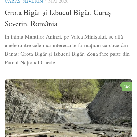
CARAS-SEVERIN
4 MAI 2026
Grota Bigăr și Izbucul Bigăr, Caraș-
Severin, România
În inima Munților Aninei, pe Valea Minișului, se află
unele dintre cele mai interesante formațiuni carstice din
Banat: Grota Bigăr și Izbucul Bigăr. Zona face parte din
Parcul Național Cheile...
0