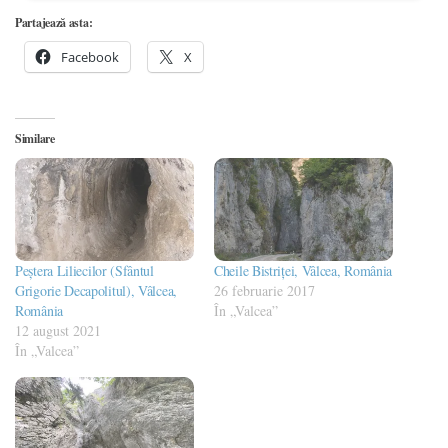
Partajează asta:
Facebook
X
Similare
Peștera Liliecilor (Sfântul
Cheile Bistriței, Vâlcea, România
Grigorie Decapolitul), Vâlcea,
26 februarie 2017
România
În „Valcea”
12 august 2021
În „Valcea”