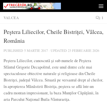
Skip to content
VALCEA
1
Peștera Liliecilor, Cheile Bistriței, Vâlcea,
România
PUBLISHED
5 MARTIE 2017
· UPDATED
23 FEBRUARIE 2026
Peștera Liliecilor, cunoscută și sub numele de Peștera
Sfântul Grigorie Decapolitul, este unul dintre cele mai
spectaculoase obiective naturale și religioase din Cheile
Bistriței, județul Vâlcea. Situată pe versantul drept al cheilor,
în apropierea Mănăstirii Bistrița, peștera se află într-un
cadru montan impresionant, la baza Munților Căpățânii, în
aria Parcului Național Buila-Vânturarița.