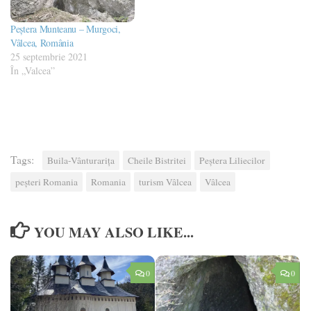
Peștera Munteanu – Murgoci,
Vâlcea, România
25 septembrie 2021
În „Valcea”
Tags:
Buila-Vânturarița
Cheile Bistritei
Peştera Liliecilor
peșteri Romania
Romania
turism Vâlcea
Vâlcea
YOU MAY ALSO LIKE...
0
0