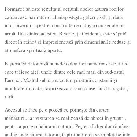
Formarea sa este rezultatul acțiunii apelor asupra rocilor
calcaroase, iar interiorul adăpostește galerii, săli și două
mici biserici rupestre, construite de călugări cu secole în
urmă. Una dintre acestea, Bisericuța Ovidenia, este săpată
direct în stâncă și impresionează prin dimensiunile reduse și
atmosfera spirituală aparte.
Peștera își datorează numele coloniilor numeroase de lilieci
care trăiesc aici, unele dintre cele mai mari din sud-estul
Europei. Mediul subteran, cu temperatură constantă și
umiditate ridicată, favorizează o faună cavernicolă bogată și
rară.
Accesul se face pe o potecă ce pornește din curtea
mănăstirii, iar vizitarea se realizează de obicei în grupuri,
pentru a proteja habitatul natural. Peștera Liliecilor rămâne
un loc unde natura, istoria și spiritualitatea se împletesc într-