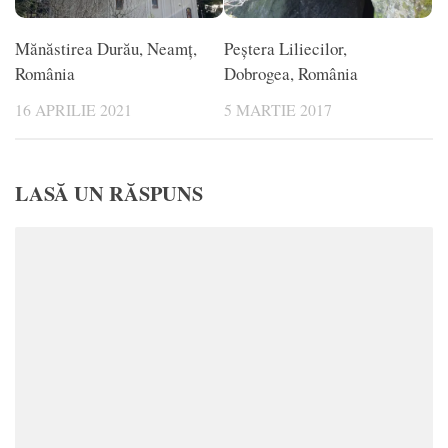
Mănăstirea Durău, Neamț,
Peştera Liliecilor,
România
Dobrogea, România
16 APRILIE 2021
5 MARTIE 2017
LASĂ UN RĂSPUNS