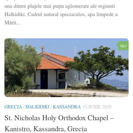
una dintre plajele mai puțin aglomerate ale regiunii
Halkidiki. Cadrul natural spectaculos, apa limpede a
Mării...
0
GRECIA
/
HALKIDIKI
/
KASSANDRA
15 IUNIE 2026
St. Nicholas Holy Orthodox Chapel –
Kanistro, Kassandra, Grecia