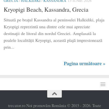
GRECIA
/
HALKIDIKI
/
KASSANDRA
13 IUNIE 2026
Kryopigi Beach, Kassandra, Grecia
Situată pe brațul Kassandra al peninsulei Halkidiki, plaja
Kryopigi reprezintă una dintre cele mai apreciate
destinații de litoral din nordul Greciei. Amplasată la
poalele localității Kryopigi, această plajă impresionează
prin...
Pagina următoare »
trecator.ro Noi promovăm România © 2015 - 2026. Toate