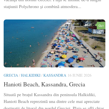
stațiunii Polychrono și combină atmosfera...
0
GRECIA
/
HALKIDIKI
/
KASSANDRA
16 IUNIE 2026
Hanioti Beach, Kassandra, Grecia
Situată pe brațul Kassandra din peninsula Halkidiki,
Hanioti Beach reprezintă una dintre cele mai apreciate
destinații de litoral din nordul Greciei. Plaja se află chiar