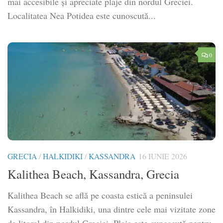
mai accesibile și apreciate plaje din nordul Greciei.
Localitatea Nea Potidea este cunoscută...
0
GRECIA
/
HALKIDIKI
/
KASSANDRA
16 IUNIE 2026
Kalithea Beach, Kassandra, Grecia
Kalithea Beach se află pe coasta estică a peninsulei
Kassandra, în Halkidiki, una dintre cele mai vizitate zone