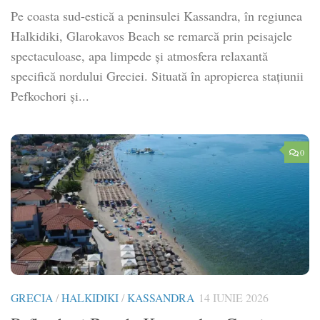
Pe coasta sud-estică a peninsulei Kassandra, în regiunea
Halkidiki, Glarokavos Beach se remarcă prin peisajele
spectaculoase, apa limpede și atmosfera relaxantă
specifică nordului Greciei. Situată în apropierea stațiunii
Pefkochori și...
0
GRECIA
/
HALKIDIKI
/
KASSANDRA
14 IUNIE 2026