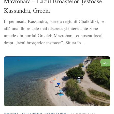
Mavrobara – Lacul Broaștelor Țestoase,
Kassandra, Grecia
În peninsula Kassandra, parte a regiunii Chalkidiki, se
află una dintre cele mai discrete și interesante zone
umede din nordul Greciei: Mavrobara, cunoscut local
drept „lacul broaștelor țestoase”. Situat în...
0