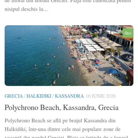
de litoral din nordul Greciei. Plaja este cunoscută pentru
nisipul deschis la...
0
GRECIA
/
HALKIDIKI
/
KASSANDRA
16 IUNIE 2026
Polychrono Beach, Kassandra, Grecia
Polychrono Beach se află pe brațul Kassandra din
Halkidiki, într-una dintre cele mai populare zone de
vacanță din nordul Greciei. Plaja se întinde de-a lungul