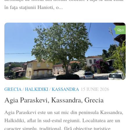
în fața stațiunii Hanioti, o...
0
GRECIA
/
HALKIDIKI
/
KASSANDRA
15 IUNIE 2026
Agia Paraskevi, Kassandra, Grecia
Agia Paraskevi este un sat mic din peninsula Kassandra,
Halkidiki, aflat în sud-estul regiunii. Localitatea are un
caracter simplu, tradițional, fără obiective turistice