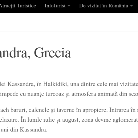
tracții Turistice
InfoTurist
De vizitat în România
andra, Grecia
ei Kassandra, în Halkidiki, una dintre cele mai vizitate
limpede cu nuanțe turcoaz și atmosfera animată din sezo
h baruri, cafenele și taverne în apropiere. Intrarea în m
relaxare. În lunile iulie și august, zona devine aglomera
iuni din Kassandra.