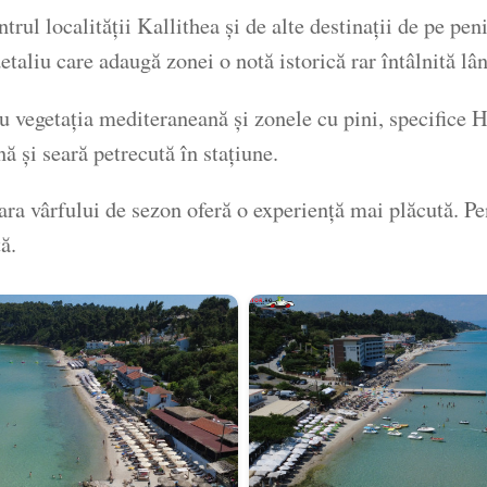
ntrul localității Kallithea și de alte destinații de pe pen
taliu care adaugă zonei o notă istorică rar întâlnită lâ
u vegetația mediteraneană și zonele cu pini, specifice H
ă și seară petrecută în stațiune.
afara vârfului de sezon oferă o experiență mai plăcută. P
ă.