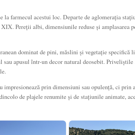
 la farmecul acestui loc. Departe de aglomerația stațiun
ol XIX. Pereții albi, dimensiunile reduse și amplasarea 
anean dominat de pini, măslini și vegetație specifică li
tul sau apusul într-un decor natural deosebit. Priveliști
le.
 impresionează prin dimensiuni sau opulență, ci prin a
dincolo de plajele renumite și de stațiunile animate, ace