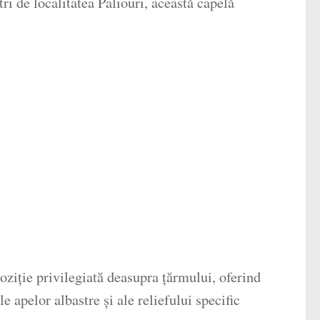
ri de localitatea Paliouri, această capelă
oziție privilegiată deasupra țărmului, oferind
 apelor albastre și ale reliefului specific