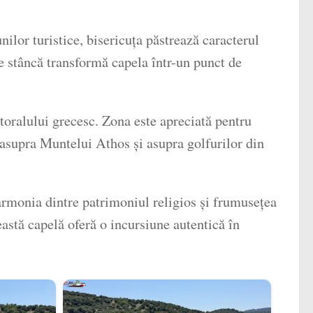
ilor turistice, bisericuța păstrează caracterul
pe stâncă transformă capela într-un punct de
toralului grecesc. Zona este apreciată pentru
le asupra Muntelui Athos și asupra golfurilor din
rmonia dintre patrimoniul religios și frumusețea
astă capelă oferă o incursiune autentică în