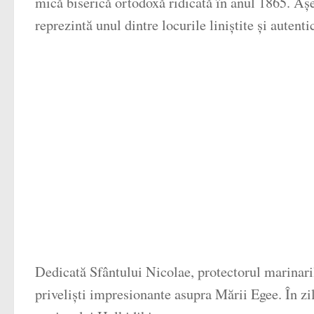
mică biserică ortodoxă ridicată în anul 1865. Așez
reprezintă unul dintre locurile liniștite și autent
Dedicată Sfântului Nicolae, protectorul marinaril
priveliști impresionante asupra Mării Egee. În zil