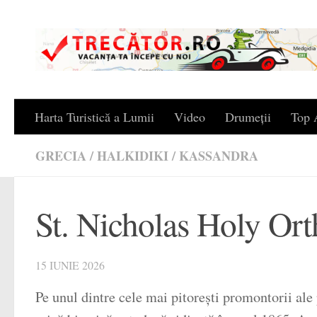
Skip to content
Harta Turistică a Lumii
Video
Drumeții
Top A
GRECIA
/
HALKIDIKI
/
KASSANDRA
St. Nicholas Holy Ort
15 IUNIE 2026
Pe unul dintre cele mai pitorești promontorii al