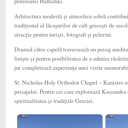
peninsulei Halkidiki.
Arhitectura modestă și atmosfera sobră contribuie
tradițional al lăcașurilor de cult grecești de sec
atracție pentru turiști, fotografi și pelerini.
Drumul către capelă traversează un peisaj mediter
liniște și pentru posibilitatea de a admira răsări
jur completează experiența unei vizite memorabi
St. Nicholas Holy Orthodox Chapel – Kanistro nu
peisajului. Pentru cei care explorează Kassandra 
spiritualitatea și tradițiile Greciei.