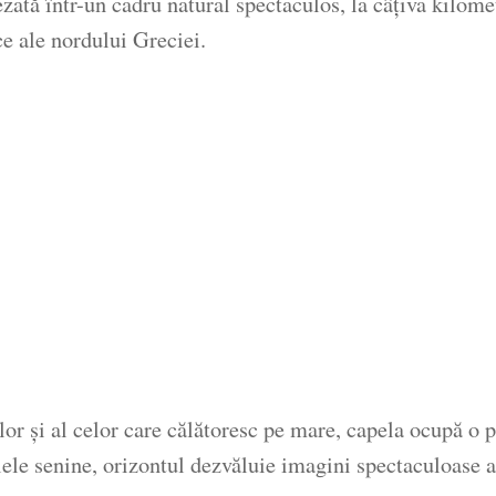
ată într-un cadru natural spectaculos, la câțiva kilomet
ice ale nordului Greciei.
or și al celor care călătoresc pe mare, capela ocupă o p
ele senine, orizontul dezvăluie imagini spectaculoase ale