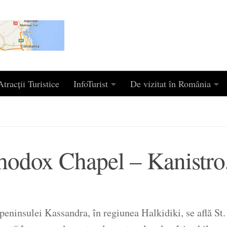
tracții Turistice
InfoTurist
De vizitat în România
hodox Chapel – Kanistro
e peninsulei Kassandra, în regiunea Halkidiki, se află 