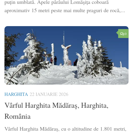
puțin umblată. Apele pârâului Lomășița coboară
aproximativ 15 metri peste mai multe praguri de rocă,...
0
HARGHITA
22 IANUARIE 2026
Vârful Harghita Mădăraș, Harghita,
România
Vârful Harghita Mădăraș, cu o altitudine de 1.801 metri,