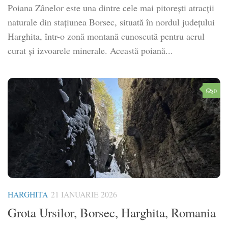
Poiana Zânelor este una dintre cele mai pitorești atracții
naturale din stațiunea Borsec, situată în nordul județului
Harghita, într-o zonă montană cunoscută pentru aerul
curat și izvoarele minerale. Această poiană...
0
HARGHITA
21 IANUARIE 2026
Grota Ursilor, Borsec, Harghita, Romania