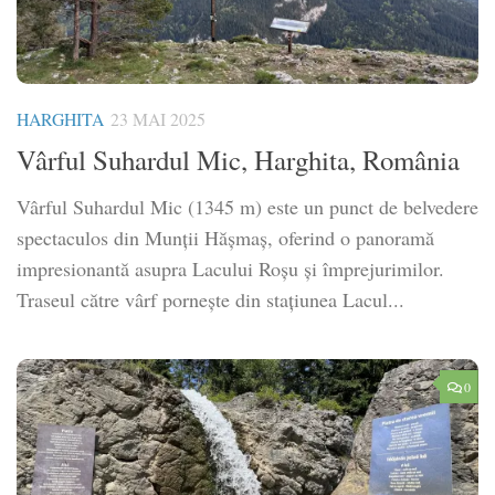
HARGHITA
23 MAI 2025
Vârful Suhardul Mic, Harghita, România
Vârful Suhardul Mic (1345 m) este un punct de belvedere
spectaculos din Munții Hășmaș, oferind o panoramă
impresionantă asupra Lacului Roșu și împrejurimilor.
Traseul către vârf pornește din stațiunea Lacul...
0