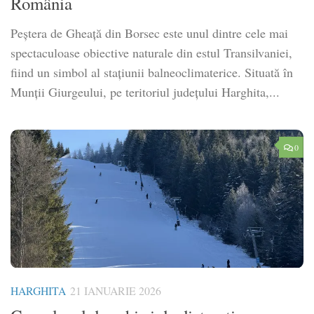
România
Peștera de Gheață din Borsec este unul dintre cele mai
spectaculoase obiective naturale din estul Transilvaniei,
fiind un simbol al stațiunii balneoclimaterice. Situată în
Munții Giurgeului, pe teritoriul județului Harghita,...
0
HARGHITA
21 IANUARIE 2026