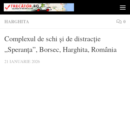
Skip to content
HARGHITA
0
Complexul de schi și de distracție
„Speranța”, Borsec, Harghita, România
21 IANUARIE 2026