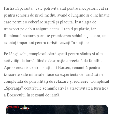
Pârtia „Speranța” este potrivită atât pentru începători, cât și
pentru schiorii de nivel mediu, având o lungime și o înclinație
care permit o coborâre sigură și plăcută. Instalația de
transport pe cablu asigură accesul rapid pe pârtie, iar
iluminatul nocturn permite practicarea schiului și seara, un
avantaj important pentru turiștii cazați în stațiune.
Pe lângă schi, complexul oferă spații pentru săniuș și alte
activități de iarnă, fiind o destinație apreciată de familii.
Apropierea de centrul stațiunii Borsec, renumită pentru
izvoarele sale minerale, face ca experiența de iarnă să fie
completată de posibilități de relaxare și recreere. Complexul
„Speranța” contribuie semnificativ la atractivitatea turistică
a Borsecului în sezonul de iarnă.