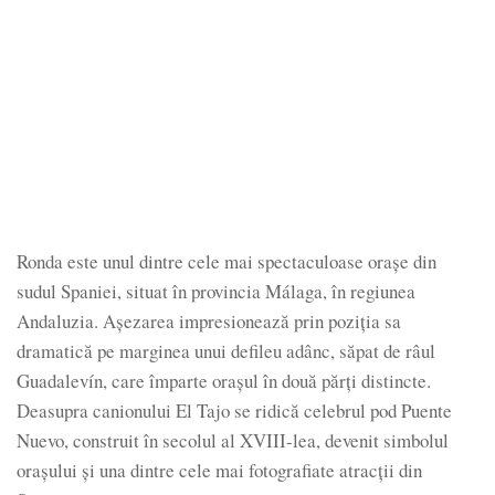
Ronda este unul dintre cele mai spectaculoase orașe din
sudul Spaniei, situat în provincia Málaga, în regiunea
Andaluzia. Așezarea impresionează prin poziția sa
dramatică pe marginea unui defileu adânc, săpat de râul
Guadalevín, care împarte orașul în două părți distincte.
Deasupra canionului El Tajo se ridică celebrul pod Puente
Nuevo, construit în secolul al XVIII-lea, devenit simbolul
orașului și una dintre cele mai fotografiate atracții din