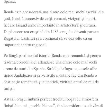
Spania.
Ronda este considerată una dintre cele mai vechi așezări din
țară, locuită succesiv de celți, romani, vizigoți și mauri,
fiecare lăsând urme importante în arhitectură și cultură.
După cucerirea creștină din 1485, orașul a devenit parte a
Regatului Castiliei și a continuat să se dezvolte ca un
important centru regional.
Pe lângă patrimoniul istoric, Ronda este renumită și pentru
tradiția coridei, aici aflându-se una dintre cele mai vechi
arene de tauri din Spania. Străduțele înguste, casele albe
tipice Andaluziei și priveliștile montane fac din Ronda o
destinație romantică și autentică, vizitată anual de mii de
turiști.
Astăzi, orașul îmbină perfect trecutul bogat cu atmosfera
liniștită a unui „pueblo blanco”, fiind considerat o adevărată