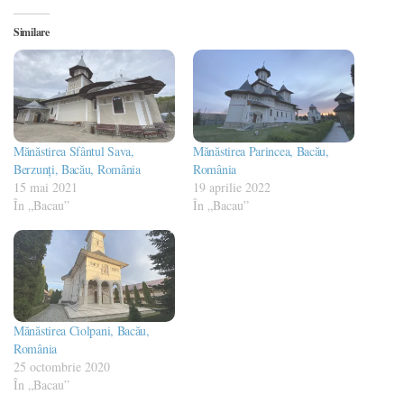
Similare
Mănăstirea Sfântul Sava,
Mănăstirea Parincea, Bacău,
Berzunți, Bacău, România
România
15 mai 2021
19 aprilie 2022
În „Bacau”
În „Bacau”
Mănăstirea Ciolpani, Bacău,
România
25 octombrie 2020
În „Bacau”