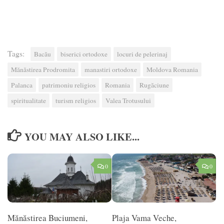
Tags:
Bacău
biserici ortodoxe
locuri de pelerinaj
Mănăstirea Prodromita
manastiri ortodoxe
Moldova Romania
Palanca
patrimoniu religios
Romania
Rugăciune
spiritualitate
turism religios
Valea Trotusului
YOU MAY ALSO LIKE...
0
0
Mănăstirea Buciumeni,
Plaja Vama Veche,