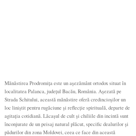
Mănăstirea Prodromița este un așezământ ortodox situat în
localitatea Palanca, județul Bacău, România. Așezată pe
Strada Schitului, această mănăstire oferă credincioșilor un
loc liniștit pentru rugăciune și reflecție spirituală, departe de
agitația cotidiană. Lăcașul de cult și chiliile din incintă sunt
înconjurate de un peisaj natural plăcut, specific dealurilor și
pădurilor din zona Moldovei, ceea ce face din această