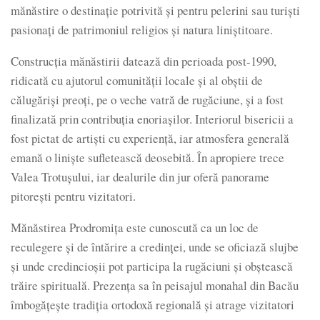
mănăstire o destinație potrivită și pentru pelerini sau turiști
pasionați de patrimoniul religios și natura liniștitoare.
Construcția mănăstirii datează din perioada post-1990,
ridicată cu ajutorul comunității locale și al obștii de
călugăriși preoți, pe o veche vatră de rugăciune, și a fost
finalizată prin contribuția enoriașilor. Interiorul bisericii a
fost pictat de artiști cu experiență, iar atmosfera generală
emană o liniște sufletească deosebită. În apropiere trece
Valea Trotușului, iar dealurile din jur oferă panorame
pitorești pentru vizitatori.
Mănăstirea Prodromița este cunoscută ca un loc de
reculegere și de întărire a credinței, unde se oficiază slujbe
și unde credincioșii pot participa la rugăciuni și obștească
trăire spirituală. Prezența sa în peisajul monahal din Bacău
îmbogățește tradiția ortodoxă regională și atrage vizitatori