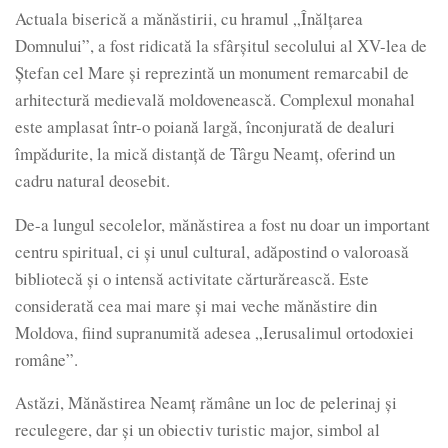
Actuala biserică a mănăstirii, cu hramul „Înălțarea
Domnului”, a fost ridicată la sfârșitul secolului al XV-lea de
Ștefan cel Mare și reprezintă un monument remarcabil de
arhitectură medievală moldovenească. Complexul monahal
este amplasat într-o poiană largă, înconjurată de dealuri
împădurite, la mică distanță de Târgu Neamț, oferind un
cadru natural deosebit.
De-a lungul secolelor, mănăstirea a fost nu doar un important
centru spiritual, ci și unul cultural, adăpostind o valoroasă
bibliotecă și o intensă activitate cărturărească. Este
considerată cea mai mare și mai veche mănăstire din
Moldova, fiind supranumită adesea „Ierusalimul ortodoxiei
române”.
Astăzi, Mănăstirea Neamț rămâne un loc de pelerinaj și
reculegere, dar și un obiectiv turistic major, simbol al