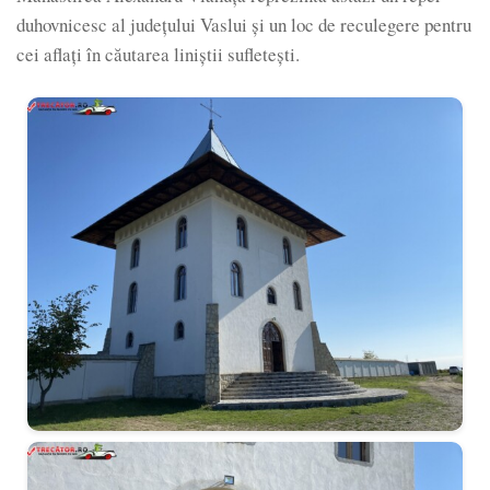
duhovnicesc al județului Vaslui și un loc de reculegere pentru
cei aflați în căutarea liniștii sufletești.