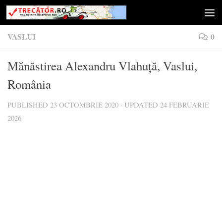
Skip to content
VASLUI
0
Mănăstirea Alexandru Vlahuță, Vaslui,
România
PUBLISHED
23 OCTOMBRIE 2020
· UPDATED
24 FEBRUARIE
2026