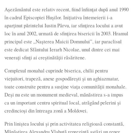
Așezământul este relativ recent, fiind înființat după anul 1990
în cadrul Episcopiei Hușilor. Inițiativa întemeierii i-a
aparținut părintelui Iustin Pârvu, iar sfințirea locului a avut
loc în anul 2002, urmată de sfințirea bisericii în 2003. Hramul
principal este „Nașterea Maicii Domnului”, iar paraclisul
este dedicat Sfântului Ierarh Nicolae, unul dintre cei mai
venerați sfinți ai creștinătății răsăritene.
Complexul monahal cuprinde biserica, chilii pentru
viețuitori, trapeză, anexe gospodărești și un aghiazmatar,
toate construite pentru a susține viața comunității monahale.
Deși nu este un monument medieval, mănăstirea s-a impus
ca un important centru spiritual local, atrăgând pelerini și
credincioși din întreaga zonă a Moldovei.
Prin liniștea locului și prin activitatea religioasă constantă,
Mănăstirea Alexandru Vlahuță reprezintă astăzi un reper