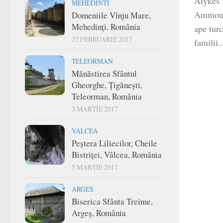
Alykes 
MEHEDINTI
Ammoulia
Domeniile Vînju Mare,
Mehedinți, România
ape turc
27 FEBRUARIE 2017
familii..
TELEORMAN
Mănăstirea Sfântul
Gheorghe, Țigănești,
Teleorman, România
3 MARTIE 2017
VALCEA
Peștera Liliecilor, Cheile
Bistriței, Vâlcea, România
5 MARTIE 2017
ARGES
Biserica Sfânta Treime,
Argeș, România