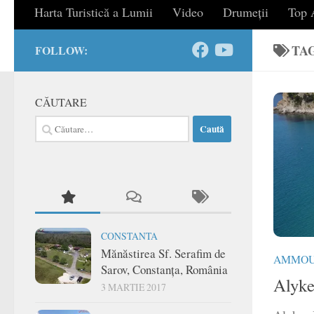
Harta Turistică a Lumii
Video
Drumeții
Top A
TA
FOLLOW:
CĂUTARE
Caută
după:
CONSTANTA
Mănăstirea Sf. Serafim de
AMMOU
Sarov, Constanța, România
Alyke
3 MARTIE 2017