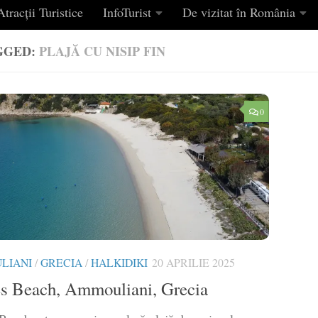
tracții Turistice
InfoTurist
De vizitat în România
GGED:
PLAJĂ CU NISIP FIN
0
LIANI
/
GRECIA
/
HALKIDIKI
20 APRILIE 2025
s Beach, Ammouliani, Grecia