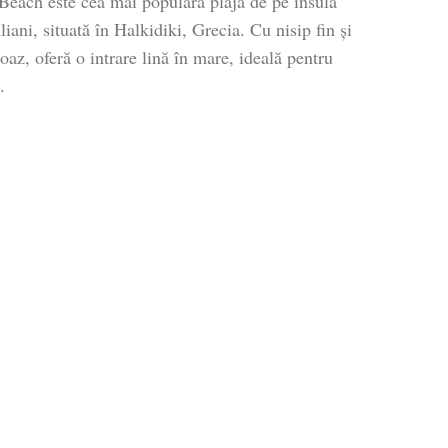
Beach este cea mai populară plajă de pe insula
ni, situată în Halkidiki, Grecia. Cu nisip fin și
oaz, oferă o intrare lină în mare, ideală pentru
.