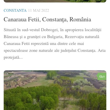
CONSTANTA
11 MAI 2022
Canaraua Fetii, Constanța, România
Situată în sud-vestul Dobrogei, în apropierea localității
Băneasa și a graniței cu Bulgaria, Rezervația naturală
Canaraua Fetii reprezintă una dintre cele mai
spectaculoase zone naturale ale județului Constanța. Aria
protejată...
0