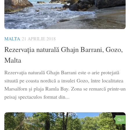
MALTA
21 APRILIE 2018
Rezervația naturală Għajn Barrani, Gozo,
Malta
Rezervația naturală Għajn Barrani este o arie protejată
situată pe coasta nordică a insulei Gozo, între localitatea
Marsalforn și plaja Ramla Bay. Zona se remarcă printr-un
peisaj spectaculos format din...
0