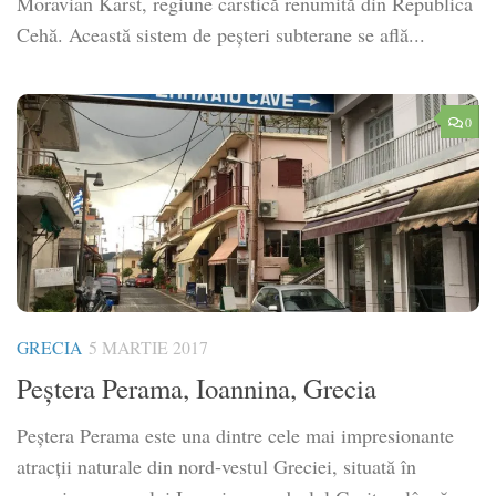
Moravian Karst, regiune carstică renumită din Republica
Cehă. Această sistem de peşteri subterane se află...
0
GRECIA
5 MARTIE 2017
Peștera Perama, Ioannina, Grecia
Peștera Perama este una dintre cele mai impresionante
atracții naturale din nord-vestul Greciei, situată în