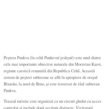
Peştera Punkva (în cehă Punkevní jeskyně) este unul dintre
cele mai importante obiective naturale din Moravian Karst,
regiune carstică renumită din Republica Cehă. Această
sistem de peşteri subterane se află în apropiere de oraşul
Blansko, la nord de Brno, şi este traversat de râul subteran
Punkva.
Traseul turistic este organizat ca un circuit ghidat cu acces
controlat şi include două secţiuni distincte. Vizitatorii