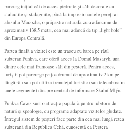
parcurg iniţial căi de acces pietruite şi săli decorate cu
stalactite şi stalagmite, până la impresionantele pereţi ai
abisului Macocha, o prăpastie naturală cu o adâncime de
aproximativ 138,5 metri, cea mai adâncă de tip „light hole”
din Europa Centrală.
Partea finală a vizitei este un traseu cu barca pe râul
subteran Punkva, care oferă acces la Domul Masaryk, una
dintre cele mai frumoase săli din peşteră. Pentru acces,
turiştii pot parcurge pe jos drumul de aproximativ 2 km pe
lângă râu sau pot utiliza trenuleţul turistic (sau telecabina în
unele segmente) dinspre centrul de informare Skalní Mlýn.
Punkva Caves sunt o atracţie populară pentru iubitorii de
natură şi speologie, cu programe adaptate vizitelor ghidate.
Întregul sistem de peşteri face parte din cea mai lungă reţea
subterană din Republica Cehă, cunoscută ca Peştera