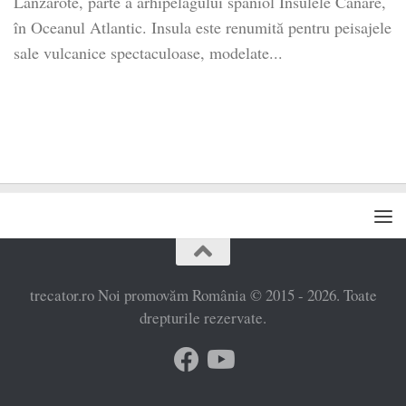
Lanzarote, parte a arhipelagului spaniol Insulele Canare,
în Oceanul Atlantic. Insula este renumită pentru peisajele
sale vulcanice spectaculoase, modelate...
trecator.ro Noi promovăm România © 2015 - 2026. Toate
drepturile rezervate.