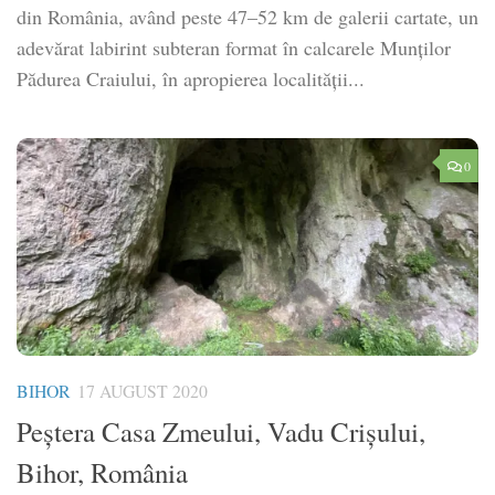
din România, având peste 47–52 km de galerii cartate, un
adevărat labirint subteran format în calcarele Munților
Pădurea Craiului, în apropierea localității...
0
BIHOR
17 AUGUST 2020
Peștera Casa Zmeului, Vadu Crișului,
Bihor, România