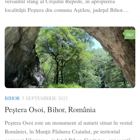
versantul stâng al Crişului Repede, în apropierea
localităţii Peştera din comuna Aştileu, judeţul Bihor....
0
BIHOR
5 SEPTEMBRIE 2022
Peștera Osoi, Bihor, România
Peștera Osoi este un monument al naturii situat în vestul
României, în Munții Pădurea Craiului, pe teritoriul