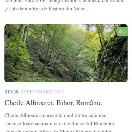
comunei Vârciorog, județul Bihor. Cavitatea, cunoscută
și sub denumirea de Peștera din Valea...
0
BIHOR
5 SEPTEMBRIE 2022
Cheile Albioarei, Bihor, România
Cheile Albioarei reprezintă unul dintre cele mai
spectaculoase sectoare carstice din vestul României,
situat în județul Bihor, în Munții Pădurea Craiului.