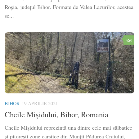
Roșia, județul Bihor. Formate de Valea Lazurilor, acestea
se...
0
BIHOR
19 APRILIE 2021
Cheile Mişidului, Bihor, Romania
Cheile Mişidului reprezintă una dintre cele mai sălbatice
și pitorești zone carstice din Munții Pădurea Craiului,