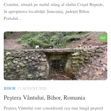
Craiului, situată pe malul stâng al râului Crișul Repede,
în apropierea localității Șuncuiuș, județul Bihor.
Portalul...
0
BIHOR
17 AUGUST 2020
Peștera Vântului, Bihor, Romania
Peștera Vântului este considerată cea mai lungă peșteră