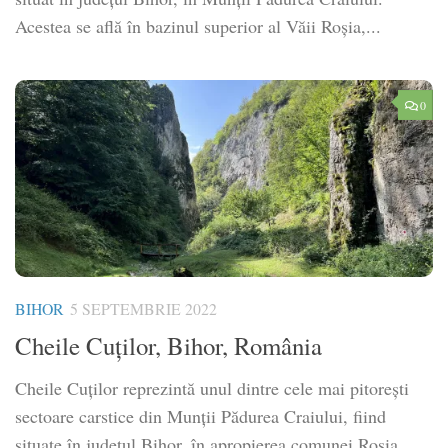
Acestea se află în bazinul superior al Văii Roșia,...
0
BIHOR
5 SEPTEMBRIE 2022
Cheile Cuților, Bihor, România
Cheile Cuților reprezintă unul dintre cele mai pitorești
sectoare carstice din Munții Pădurea Craiului, fiind
situate în județul Bihor, în apropierea comunei Roșia.