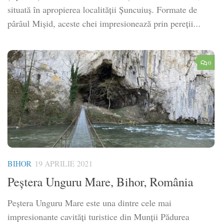
situată în apropierea localității Șuncuiuș. Formate de
pârâul Mișid, aceste chei impresionează prin pereții...
0
BIHOR
19 APRILIE 2021
Peștera Unguru Mare, Bihor, România
Peștera Unguru Mare este una dintre cele mai
impresionante cavități turistice din Munții Pădurea