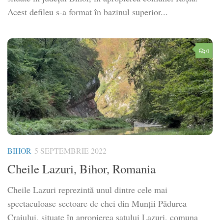
Acest defileu s-a format în bazinul superior...
0
BIHOR
5 SEPTEMBRIE 2022
Cheile Lazuri, Bihor, Romania
Cheile Lazuri reprezintă unul dintre cele mai
spectaculoase sectoare de chei din Munții Pădurea
Craiului, situate în apropierea satului Lazuri, comuna