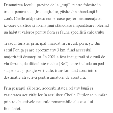
Denumirea locului provine de la „cuți”, pietre folosite în
trecut pentru ascuțirea cuțitelor, găsite din abundență în
zonă. Cheile adăpostesc numeroase peșteri neamenajate,
izvoare carstice și formațiuni stâncoase impunătoare, oferind
un habitat valoros pentru flora și fauna specifică calcarului.
Traseul turistic principal, marcat în circuit, pornește din
satul Ponița și are aproximativ 3 km, fiind accesibil
majorității drumeților. În 2021 a fost inaugurată și o rută de
via ferrata, de dificultate medie (B/C), care include un pod
suspendat și pasaje verticale, transformând zona într-o
destinație atractivă pentru amatorii de aventură.
Prin peisajul sălbatic, accesibilitatea relativ bună și
varietatea activităților în aer liber, Cheile Cuților se numără
printre obiectivele naturale remarcabile ale vestului
României.