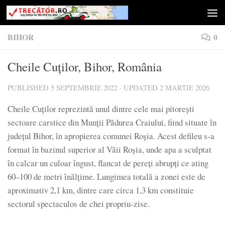
Skip to content
BIHOR
0
Cheile Cuților, Bihor, România
PUBLISHED
5 SEPTEMBRIE 2022
· UPDATED
2 MARTIE 2026
Cheile Cuților reprezintă unul dintre cele mai pitorești
sectoare carstice din Munții Pădurea Craiului, fiind situate în
județul Bihor, în apropierea comunei Roșia. Acest defileu s-a
format în bazinul superior al Văii Roșia, unde apa a sculptat
în calcar un culoar îngust, flancat de pereți abrupți ce ating
60–100 de metri înălțime. Lungimea totală a zonei este de
aproximativ 2,1 km, dintre care circa 1,3 km constituie
sectorul spectaculos de chei propriu-zise.