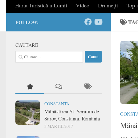
Harta Turistică a Lumii
Video
Drumeții
Top A
TA
FOLLOW:
CĂUTARE
Caută
după:
CONSTANTA
Mănăstirea Sf. Serafim de
CONST
Sarov, Constanța, România
Mănăs
3 MARTIE 2017