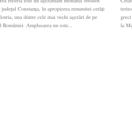
rea Histria este un așezământ monahal ortodox
Cetat
n județul Constanța, în apropierea renumitei cetăți
terit
istria, una dintre cele mai vechi așezări de pe
greci
ul României. Amplasarea nu este...
la Ma