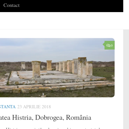
Contact
0
STANTA
23 APRILIE 2018
atea Histria, Dobrogea, România