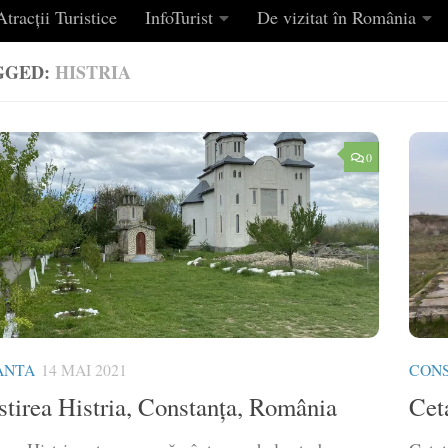
tracții Turistice
InfoTurist
De vizitat în România
GGED:
HISTRIA
0
ANTA
14 MAI 2021
CON
tirea Histria, Constanța, România
Cet