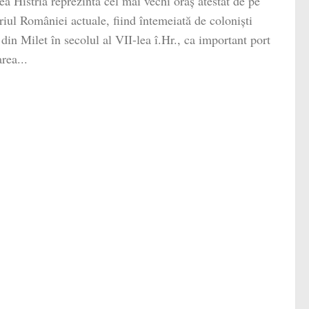
ea Histria reprezintă cel mai vechi oraș atestat de pe
oriul României actuale, fiind întemeiată de coloniști
 din Milet în secolul al VII-lea î.Hr., ca important port
rea...