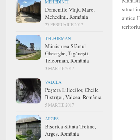
Mănăsti
MEHEDINTI
situat î
Domeniile Vînju Mare,
Mehedinți, România
antice H
27 FEBRUARIE 2017
teritori
TELEORMAN
Mănăstirea Sfântul
Gheorghe, Țigănești,
Teleorman, România
3 MARTIE 2017
VALCEA
Peștera Liliecilor, Cheile
Bistriței, Vâlcea, România
5 MARTIE 2017
ARGES
Biserica Sfânta Treime,
Argeș, România