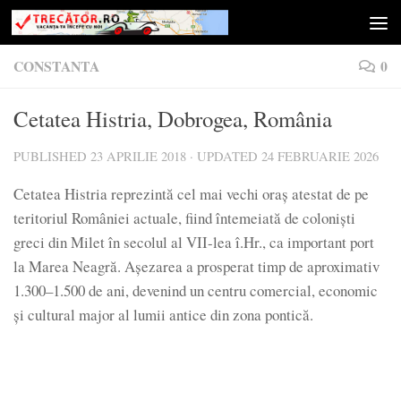
Skip to content
CONSTANTA
0
Cetatea Histria, Dobrogea, România
PUBLISHED
23 APRILIE 2018
· UPDATED
24 FEBRUARIE 2026
Cetatea Histria reprezintă cel mai vechi oraș atestat de pe
teritoriul României actuale, fiind întemeiată de coloniști
greci din Milet în secolul al VII-lea î.Hr., ca important port
la Marea Neagră. Așezarea a prosperat timp de aproximativ
1.300–1.500 de ani, devenind un centru comercial, economic
și cultural major al lumii antice din zona pontică.