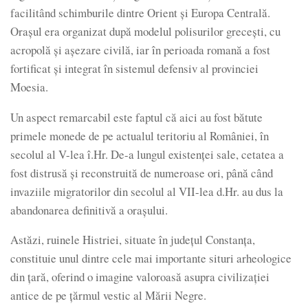
facilitând schimburile dintre Orient și Europa Centrală.
Orașul era organizat după modelul polisurilor grecești, cu
acropolă și așezare civilă, iar în perioada romană a fost
fortificat și integrat în sistemul defensiv al provinciei
Moesia.
Un aspect remarcabil este faptul că aici au fost bătute
primele monede de pe actualul teritoriu al României, în
secolul al V-lea î.Hr. De-a lungul existenței sale, cetatea a
fost distrusă și reconstruită de numeroase ori, până când
invaziile migratorilor din secolul al VII-lea d.Hr. au dus la
abandonarea definitivă a orașului.
Astăzi, ruinele Histriei, situate în județul Constanța,
constituie unul dintre cele mai importante situri arheologice
din țară, oferind o imagine valoroasă asupra civilizației
antice de pe țărmul vestic al Mării Negre.