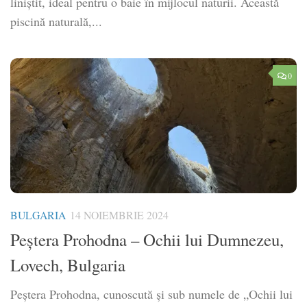
liniștit, ideal pentru o baie în mijlocul naturii. Această
piscină naturală,...
0
BULGARIA
14 NOIEMBRIE 2024
Peștera Prohodna – Ochii lui Dumnezeu,
Lovech, Bulgaria
​Peștera Prohodna, cunoscută și sub numele de „Ochii lui