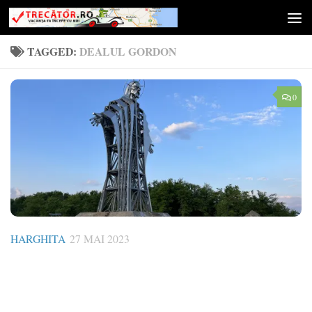
Skip to content
TAGGED:
DEALUL GORDON
0
HARGHITA
27 MAI 2023