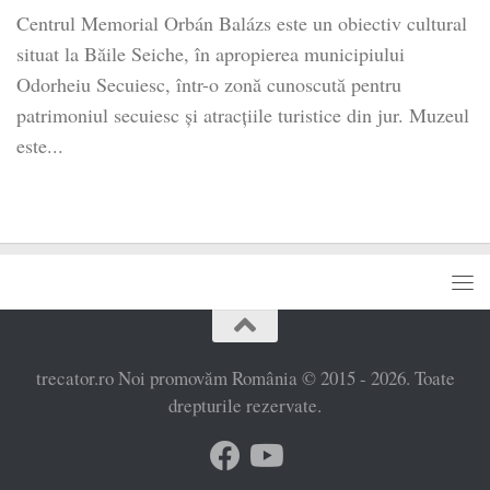
Centrul Memorial Orbán Balázs este un obiectiv cultural
situat la Băile Seiche, în apropierea municipiului
Odorheiu Secuiesc, într-o zonă cunoscută pentru
patrimoniul secuiesc și atracțiile turistice din jur. Muzeul
este...
trecator.ro Noi promovăm România © 2015 - 2026. Toate
drepturile rezervate.