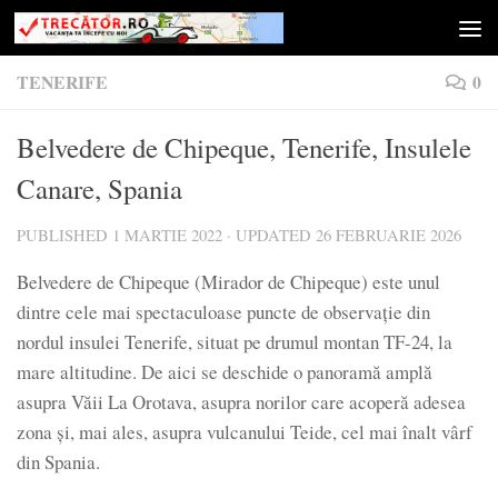
Skip to content
TENERIFE
0
Belvedere de Chipeque, Tenerife, Insulele
Canare, Spania
PUBLISHED
1 MARTIE 2022
· UPDATED
26 FEBRUARIE 2026
Belvedere de Chipeque (Mirador de Chipeque) este unul
dintre cele mai spectaculoase puncte de observație din
nordul insulei Tenerife, situat pe drumul montan TF-24, la
mare altitudine. De aici se deschide o panoramă amplă
asupra Văii La Orotava, asupra norilor care acoperă adesea
zona și, mai ales, asupra vulcanului Teide, cel mai înalt vârf
din Spania.