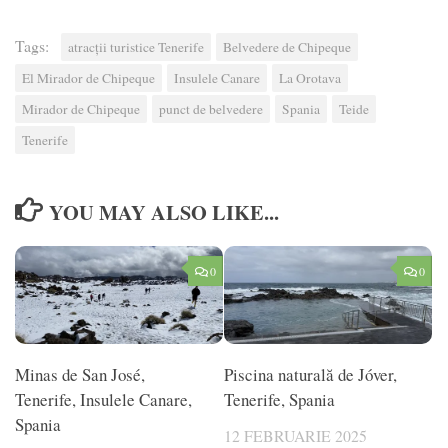
Tags:
atracții turistice Tenerife
Belvedere de Chipeque
El Mirador de Chipeque
Insulele Canare
La Orotava
Mirador de Chipeque
punct de belvedere
Spania
Teide
Tenerife
YOU MAY ALSO LIKE...
0
0
Minas de San José,
Piscina naturală de Jóver,
Tenerife, Insulele Canare,
Tenerife, Spania
Spania
12 FEBRUARIE 2025