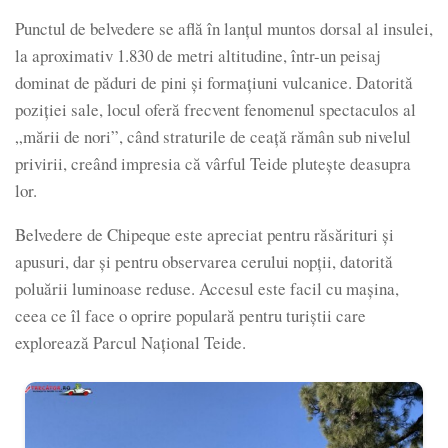
Punctul de belvedere se află în lanțul muntos dorsal al insulei,
la aproximativ 1.830 de metri altitudine, într-un peisaj
dominat de păduri de pini și formațiuni vulcanice. Datorită
poziției sale, locul oferă frecvent fenomenul spectaculos al
„mării de nori”, când straturile de ceață rămân sub nivelul
privirii, creând impresia că vârful Teide plutește deasupra
lor.
Belvedere de Chipeque este apreciat pentru răsărituri și
apusuri, dar și pentru observarea cerului nopții, datorită
poluării luminoase reduse. Accesul este facil cu mașina,
ceea ce îl face o oprire populară pentru turiștii care
explorează Parcul Național Teide.