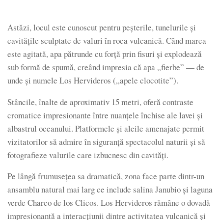
Astăzi, locul este cunoscut pentru peșterile, tunelurile și
cavitățile sculptate de valuri în roca vulcanică. Când marea
este agitată, apa pătrunde cu forță prin fisuri și explodează
sub formă de spumă, creând impresia că apa „fierbe” — de
unde și numele Los Hervideros („apele clocotite”).
Stâncile, înalte de aproximativ 15 metri, oferă contraste
cromatice impresionante între nuanțele închise ale lavei și
albastrul oceanului. Platformele și aleile amenajate permit
vizitatorilor să admire în siguranță spectacolul naturii și să
fotografieze valurile care izbucnesc din cavități.
Pe lângă frumusețea sa dramatică, zona face parte dintr-un
ansamblu natural mai larg ce include salina Janubio și laguna
verde Charco de los Clicos. Los Hervideros rămâne o dovadă
impresionantă a interacțiunii dintre activitatea vulcanică și