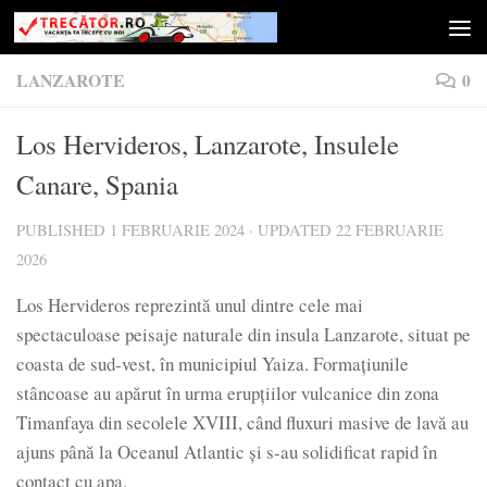
Skip to content
LANZAROTE
0
Los Hervideros, Lanzarote, Insulele
Canare, Spania
PUBLISHED
1 FEBRUARIE 2024
· UPDATED
22 FEBRUARIE
2026
Los Hervideros reprezintă unul dintre cele mai
spectaculoase peisaje naturale din insula Lanzarote, situat pe
coasta de sud-vest, în municipiul Yaiza. Formațiunile
stâncoase au apărut în urma erupțiilor vulcanice din zona
Timanfaya din secolele XVIII, când fluxuri masive de lavă au
ajuns până la Oceanul Atlantic și s-au solidificat rapid în
contact cu apa.