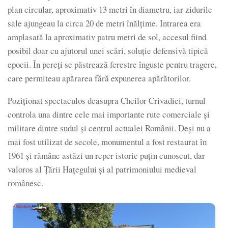
plan circular, aproximativ 13 metri în diametru, iar zidurile
sale ajungeau la circa 20 de metri înălțime. Intrarea era
amplasată la aproximativ patru metri de sol, accesul fiind
posibil doar cu ajutorul unei scări, soluție defensivă tipică
epocii. În pereți se păstrează ferestre înguste pentru tragere,
care permiteau apărarea fără expunerea apărătorilor.
Poziționat spectaculos deasupra Cheilor Crivadiei, turnul
controla una dintre cele mai importante rute comerciale și
militare dintre sudul și centrul actualei Românii. Deși nu a
mai fost utilizat de secole, monumentul a fost restaurat în
1961 și rămâne astăzi un reper istoric puțin cunoscut, dar
valoros al Țării Hațegului și al patrimoniului medieval
românesc.