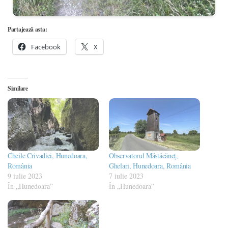
Partajează asta:
Facebook
X
Similare
Cheile Crivadiei, Hunedoara,
Observatorul Măstăcăneț,
România
Ghelari, Hunedoara, România
9 iulie 2023
7 iulie 2023
În „Hunedoara”
În „Hunedoara”