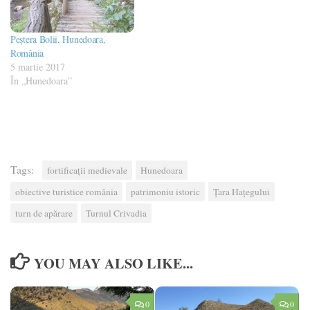
Peștera Bolii, Hunedoara,
România
5 martie 2017
În „Hunedoara”
Tags:
fortificații medievale
Hunedoara
obiective turistice românia
patrimoniu istoric
Țara Hațegului
turn de apărare
Turnul Crivadia
YOU MAY ALSO LIKE...
0
0