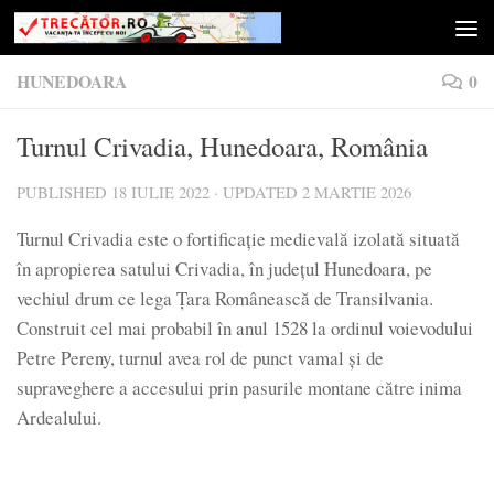
Skip to content
HUNEDOARA
0
Turnul Crivadia, Hunedoara, România
PUBLISHED
18 IULIE 2022
· UPDATED
2 MARTIE 2026
Turnul Crivadia este o fortificație medievală izolată situată
în apropierea satului Crivadia, în județul Hunedoara, pe
vechiul drum ce lega Țara Românească de Transilvania.
Construit cel mai probabil în anul 1528 la ordinul voievodului
Petre Pereny, turnul avea rol de punct vamal și de
supraveghere a accesului prin pasurile montane către inima
Ardealului.