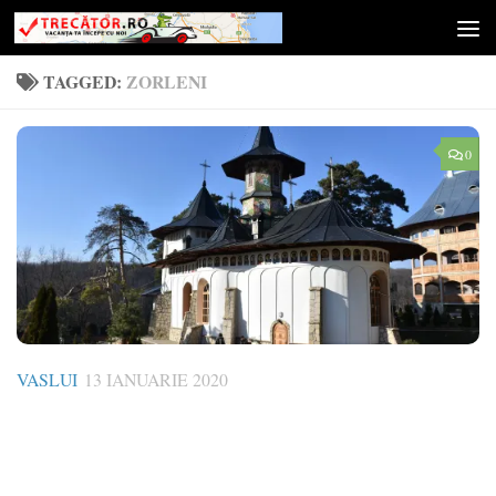
Skip to content
TAGGED:
ZORLENI
0
VASLUI
13 IANUARIE 2020