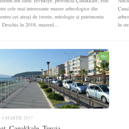
seum din satul Tevfikiye, provincia Çanakkale, este
Ancie
ntre cele mai interesante muzee arheologice din
Çanak
entru cei atrași de istorie, mitologie și patrimoniu
arheo
. Deschis în 2018, muzeul...
în st
0
4 MARTIE 2017
at, Çanakkale, Turcia