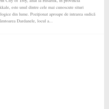
nt City of Troy, aflat la Hisarlık, în provincia
kale, este unul dintre cele mai cunoscute situri
logice din lume. Poziționat aproape de intrarea sudică
râmtoarea Dardanele, locul a...