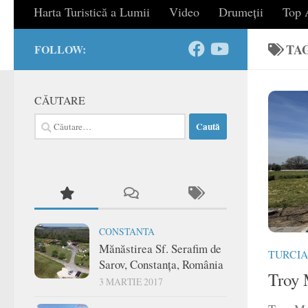
Harta Turistică a Lumii
Video
Drumeții
Top A
TA
FOLLOW:
CĂUTARE
Caută
după:
CONSTANTA
Mănăstirea Sf. Serafim de
TURCIA
Sarov, Constanța, România
Troy 
3 MARTIE 2017