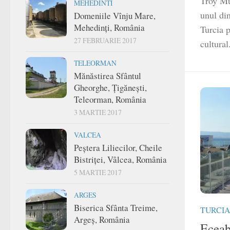
Troy Mu
MEHEDINTI
unul di
Domeniile Vînju Mare,
Mehedinți, România
Turcia p
27 FEBRUARIE 2017
cultural
TELEORMAN
Mănăstirea Sfântul
Gheorghe, Țigănești,
Teleorman, România
3 MARTIE 2017
VALCEA
Peștera Liliecilor, Cheile
Bistriței, Vâlcea, România
5 MARTIE 2017
ARGES
Biserica Sfânta Treime,
TURCIA
Argeș, România
Eceab