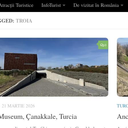
tracții Turistice
InfoTurist
De vizitat în România
GGED:
TROIA
0
21 MARTIE 2026
TURC
Museum, Çanakkale, Turcia
Anc