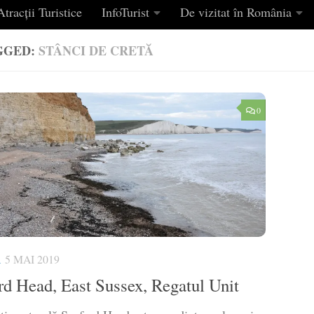
tracții Turistice
InfoTurist
De vizitat în România
GGED:
STÂNCI DE CRETĂ
0
A
5 MAI 2019
rd Head, East Sussex, Regatul Unit