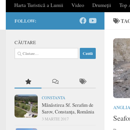
Harta Turistică a Lumii
Video
Drumeții
Top A
TA
FOLLOW:
CĂUTARE
Caută
după:
CONSTANTA
Mănăstirea Sf. Serafim de
ANGLI
Sarov, Constanța, România
Seafo
3 MARTIE 2017