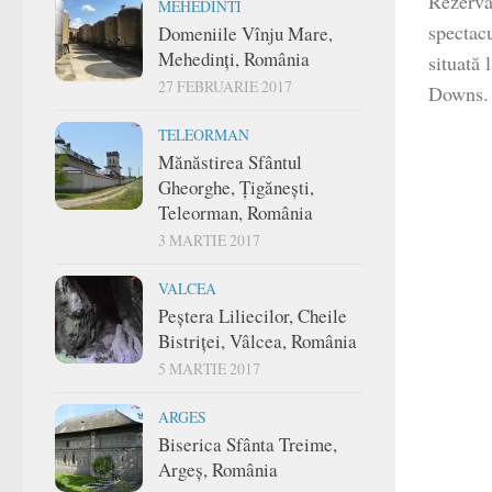
Rezerva
MEHEDINTI
spectac
Domeniile Vînju Mare,
Mehedinți, România
situată 
27 FEBRUARIE 2017
Downs. 
TELEORMAN
Mănăstirea Sfântul
Gheorghe, Țigănești,
Teleorman, România
3 MARTIE 2017
VALCEA
Peștera Liliecilor, Cheile
Bistriței, Vâlcea, România
5 MARTIE 2017
ARGES
Biserica Sfânta Treime,
Argeș, România