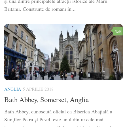
și una dintre principalele atracții istorice ale Marii
Britanii. Construite de romani în...
0
ANGLIA
5 APRILIE 2018
Bath Abbey, Somerset, Anglia
Bath Abbey, cunoscută oficial ca Biserica Abațială a
Sfinților Petru și Pavel, este unul dintre cele mai