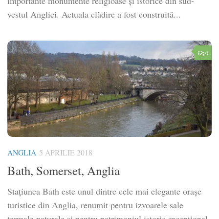
importante monumente religioase și istorice din sud-
vestul Angliei. Actuala clădire a fost construită...
0
ANGLIA
5 APRILIE 2018
Bath, Somerset, Anglia
Stațiunea Bath este unul dintre cele mai elegante orașe
turistice din Anglia, renumit pentru izvoarele sale
termale naturale și pentru patrimoniul istoric excepțional.