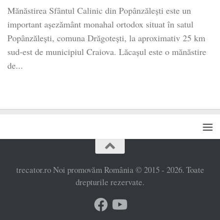
Mănăstirea Sfântul Calinic din Popânzăleşti este un
important aşezământ monahal ortodox situat în satul
Popânzăleşti, comuna Drăgoteşti, la aproximativ 25 km
sud-est de municipiul Craiova. Lăcaşul este o mănăstire
de...
trecator.ro Noi promovăm România © 2015 - 2026. Toate
drepturile rezervate.