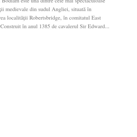
l Bodiam este una dintre cele mai spectaculoase
ații medievale din sudul Angliei, situată în
ea localității Robertsbridge, în comitatul East
 Construit în anul 1385 de cavalerul Sir Edward...