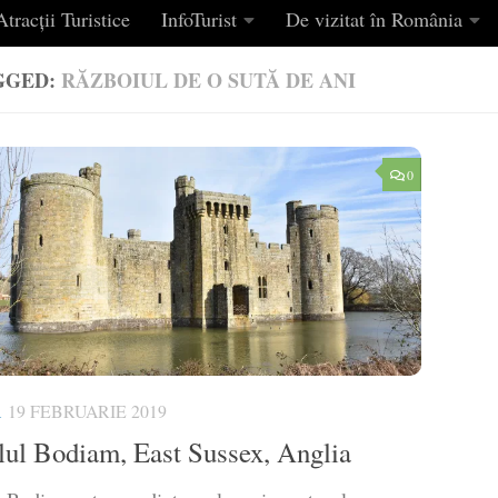
tracții Turistice
InfoTurist
De vizitat în România
GGED:
RĂZBOIUL DE O SUTĂ DE ANI
0
A
19 FEBRUARIE 2019
lul Bodiam, East Sussex, Anglia