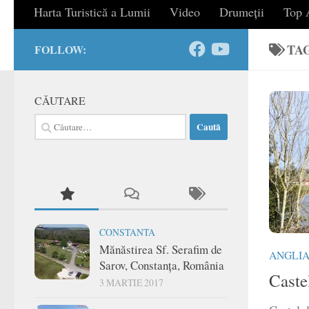
Harta Turistică a Lumii
Video
Drumeții
Top A
TA
FOLLOW:
CĂUTARE
Caută
după:
CONSTANTA
Mănăstirea Sf. Serafim de
ANGLI
Sarov, Constanța, România
Caste
3 MARTIE 2017