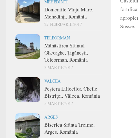
Castelu
MEHEDINTI
fortific
Domeniile Vînju Mare,
Mehedinți, România
apropier
27 FEBRUARIE 2017
Sussex.
TELEORMAN
Mănăstirea Sfântul
Gheorghe, Țigănești,
Teleorman, România
3 MARTIE 2017
VALCEA
Peștera Liliecilor, Cheile
Bistriței, Vâlcea, România
5 MARTIE 2017
ARGES
Biserica Sfânta Treime,
Argeș, România