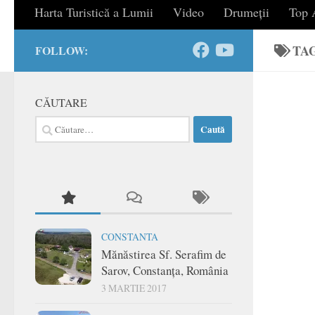
Harta Turistică a Lumii
Video
Drumeții
Top A
TA
FOLLOW:
CĂUTARE
Caută
după:
CONSTANTA
Mănăstirea Sf. Serafim de
Sarov, Constanța, România
3 MARTIE 2017