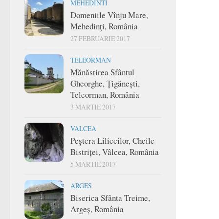
MEHEDINTI
Domeniile Vînju Mare,
Mehedinți, România
27 FEBRUARIE 2017
TELEORMAN
Mănăstirea Sfântul
Gheorghe, Țigănești,
Teleorman, România
3 MARTIE 2017
VALCEA
Peștera Liliecilor, Cheile
Bistriței, Vâlcea, România
5 MARTIE 2017
ARGES
Biserica Sfânta Treime,
Argeș, România