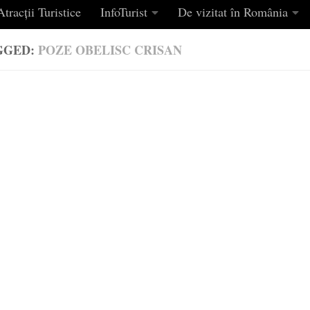
tracții Turistice
InfoTurist
De vizitat în România
GGED:
POZE OBELISC CRISAN