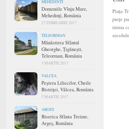
MEHEDINTI
Domeniile Vînju Mare,
Piața Tr
Mehedinți, România
piețe pu
27 FEBRUARIE 2017
inima c
secolulu
TELEORMAN
Mănăstirea Sfântul
Gheorghe, Țigănești,
Teleorman, România
3 MARTIE 2017
VALCEA
Peștera Liliecilor, Cheile
Bistriței, Vâlcea, România
5 MARTIE 2017
ARGES
Biserica Sfânta Treime,
Argeș, România