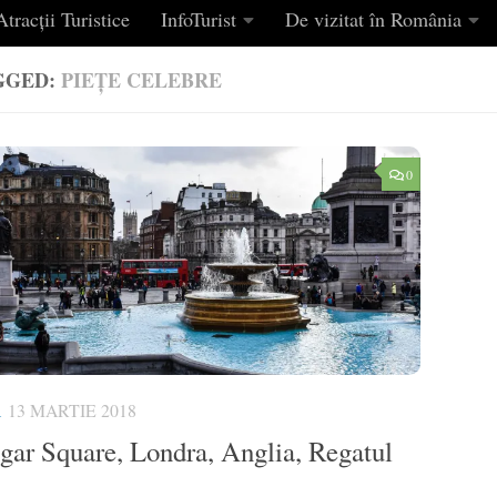
tracții Turistice
InfoTurist
De vizitat în România
GGED:
PIEȚE CELEBRE
0
A
13 MARTIE 2018
lgar Square, Londra, Anglia, Regatul