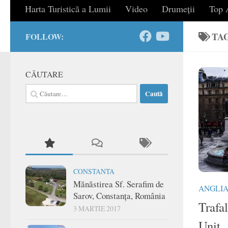
Harta Turistică a Lumii
Video
Drumeții
Top A
TA
FOLLOW:
CĂUTARE
Caută
după:
CONSTANTA
Mănăstirea Sf. Serafim de
ANGLI
Sarov, Constanța, România
Trafa
3 MARTIE 2017
Unit