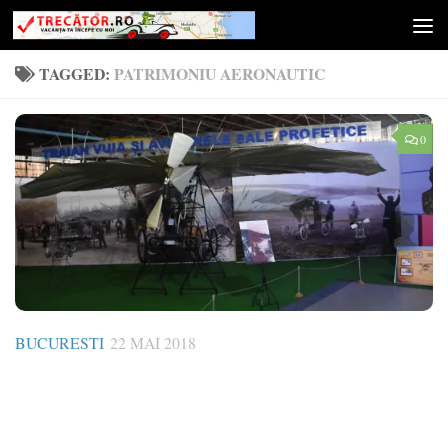
Skip to content
TAGGED:
PATRIMONIU AERONAUTIC
0
BUCURESTI
22 MAI 2018