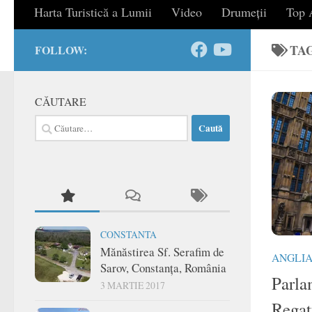
Harta Turistică a Lumii
Video
Drumeții
Top A
TA
FOLLOW:
CĂUTARE
Caută
după:
CONSTANTA
Mănăstirea Sf. Serafim de
ANGLI
Sarov, Constanța, România
Parla
3 MARTIE 2017
Regat