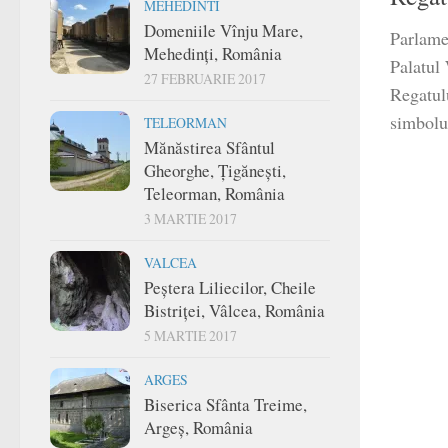
MEHEDINTI
Domeniile Vînju Mare,
Parlame
Mehedinți, România
Palatul
27 FEBRUARIE 2017
Regatul
simbolur
TELEORMAN
Mănăstirea Sfântul
Gheorghe, Țigănești,
Teleorman, România
3 MARTIE 2017
VALCEA
Peștera Liliecilor, Cheile
Bistriței, Vâlcea, România
5 MARTIE 2017
ARGES
Biserica Sfânta Treime,
Argeș, România