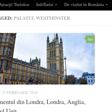
tracții Turistice
InfoTurist
De vizitat în România
GGED:
PALATUL WESTMINSTER
0
A
23 FEBRUARIE 2018
mentul din Londra, Londra, Anglia,
ul Unit