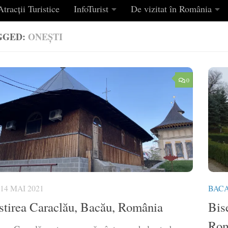
tracții Turistice
InfoTurist
De vizitat în România
GGED:
ONEȘTI
0
14 MAI 2021
BAC
tirea Caraclău, Bacău, România
Bis
Rom