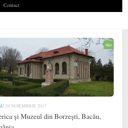
Contact
0
AU
20 NOIEMBRIE 2017
erica și Muzeul din Borzești, Bacău,
ânia