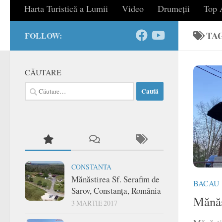
Harta Turistică a Lumii
Video
Drumeții
Top A
TA
FOLLOW:
CĂUTARE
Caută
după:
CONSTANTA
Mănăstirea Sf. Serafim de
BACAU
Sarov, Constanța, România
Mănăs
3 MARTIE 2017