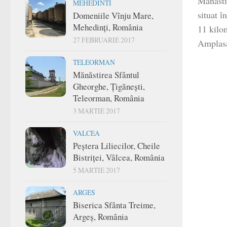
Mănăsti
MEHEDINTI
situat î
Domeniile Vînju Mare,
Mehedinți, România
11 kilo
27 FEBRUARIE 2017
Amplasat
TELEORMAN
Mănăstirea Sfântul
Gheorghe, Țigănești,
Teleorman, România
3 MARTIE 2017
VALCEA
Peștera Liliecilor, Cheile
Bistriței, Vâlcea, România
5 MARTIE 2017
ARGES
Biserica Sfânta Treime,
Argeș, România