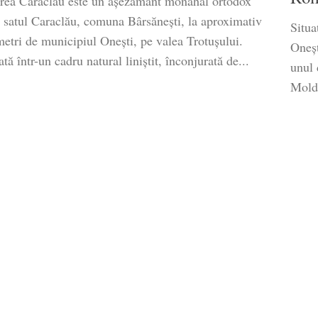
rea Caraclău este un așezământ monahal ortodox
n satul Caraclău, comuna Bârsănești, la aproximativ
Situa
metri de municipiul Onești, pe valea Trotușului.
Oneșt
ă într-un cadru natural liniștit, înconjurată de...
unul 
Moldo