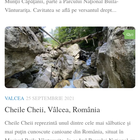
Munții Căpățânii, parte a Parcului Național Buila-
Vânturarița. Cavitatea se află pe versantul drept...
0
VALCEA
25 SEPTEMBRIE 2021
Cheile Cheii, Vâlcea, România
Cheile Cheii reprezintă unul dintre cele mai sălbatice și
mai puțin cunoscute canioane din România, situat în