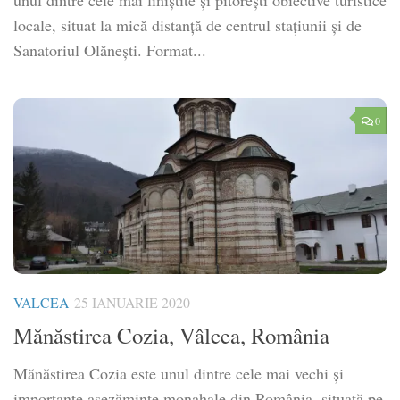
unul dintre cele mai liniștite și pitorești obiective turistice
locale, situat la mică distanță de centrul stațiunii și de
Sanatoriul Olănești. Format...
0
VALCEA
25 IANUARIE 2020
Mănăstirea Cozia, Vâlcea, România
Mănăstirea Cozia este unul dintre cele mai vechi și
importante așezăminte monahale din România, situată pe