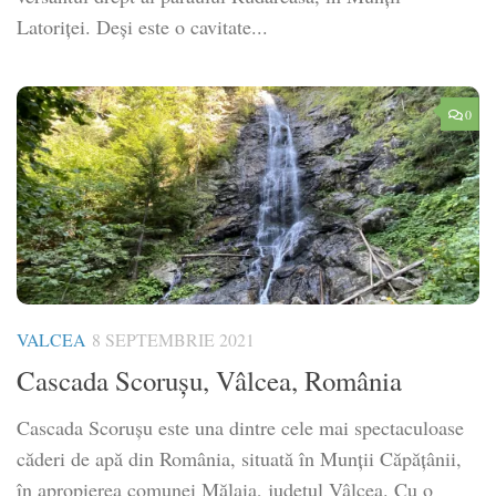
Latoriței. Deși este o cavitate...
0
VALCEA
8 SEPTEMBRIE 2021
Cascada Scorușu, Vâlcea, România
Cascada Scorușu este una dintre cele mai spectaculoase
căderi de apă din România, situată în Munții Căpățânii,
în apropierea comunei Mălaia, județul Vâlcea. Cu o