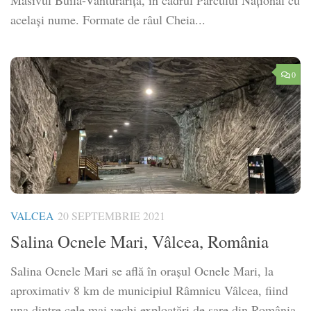
Masivul Buila-Vânturarița, în cadrul Parcului Național cu
același nume. Formate de râul Cheia...
0
VALCEA
20 SEPTEMBRIE 2021
Salina Ocnele Mari, Vâlcea, România
Salina Ocnele Mari se află în orașul Ocnele Mari, la
aproximativ 8 km de municipiul Râmnicu Vâlcea, fiind
una dintre cele mai vechi exploatări de sare din România,