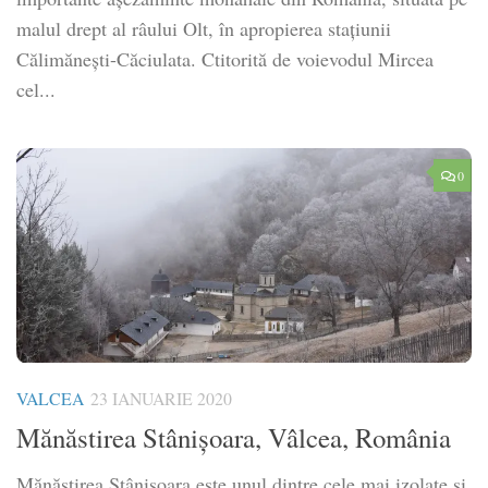
malul drept al râului Olt, în apropierea stațiunii
Călimănești-Căciulata. Ctitorită de voievodul Mircea
cel...
0
VALCEA
23 IANUARIE 2020
Mănăstirea Stânișoara, Vâlcea, România
Mănăstirea Stânișoara este unul dintre cele mai izolate și