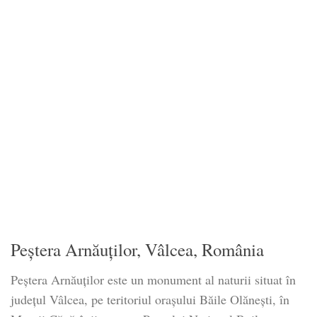
Peștera Arnăuților, Vâlcea, România
Peștera Arnăuților este un monument al naturii situat în
județul Vâlcea, pe teritoriul orașului Băile Olănești, în