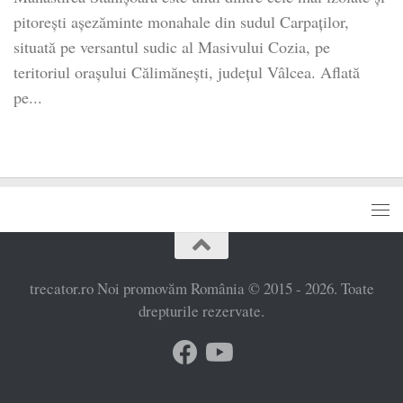
pitorești așezăminte monahale din sudul Carpaților,
situată pe versantul sudic al Masivului Cozia, pe
teritoriul orașului Călimănești, județul Vâlcea. Aflată
pe...
trecator.ro Noi promovăm România © 2015 - 2026. Toate
drepturile rezervate.