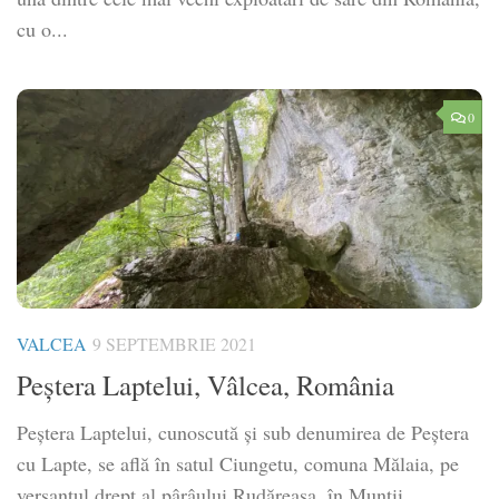
cu o...
0
VALCEA
9 SEPTEMBRIE 2021
Peștera Laptelui, Vâlcea, România
Peștera Laptelui, cunoscută și sub denumirea de Peștera
cu Lapte, se află în satul Ciungetu, comuna Mălaia, pe
versantul drept al pârâului Rudăreasa, în Munții