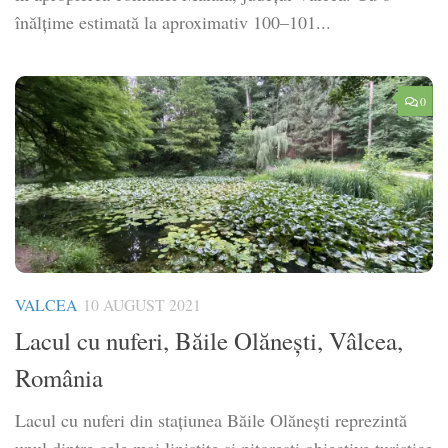
înălțime estimată la aproximativ 100–101...
0
VALCEA
10 AUGUST 2021
Lacul cu nuferi, Băile Olănești, Vâlcea,
România
Lacul cu nuferi din stațiunea Băile Olănești reprezintă