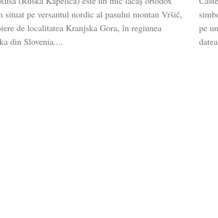
Rusă (Ruska Kapelica) este un mic lăcaș ortodox
Caste
 situat pe versantul nordic al pasului montan Vršič,
simbo
iere de localitatea Kranjska Gora, în regiunea
pe un
a din Slovenia....
datea