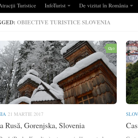
tracții Turistice
InfoTurist
De vizitat în România
GGED:
OBIECTIVE TURISTICE SLOVENIA
0
IA
21 MARTIE 2017
SLOV
a Rusă, Gorenjska, Slovenia
Cas