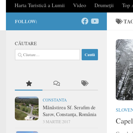
Harta Turistică a Lumii
Video
Drumeții
Top A
TA
FOLLOW:
CĂUTARE
Caută
după:
CONSTANTA
Mănăstirea Sf. Serafim de
SLOVEN
Sarov, Constanța, România
Capel
3 MARTIE 2017