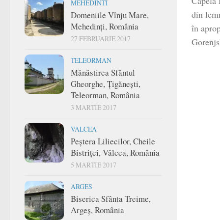
Capela 
MEHEDINTI
din lemn
Domeniile Vînju Mare,
Mehedinți, România
în aprop
27 FEBRUARIE 2017
Gorenjsk
TELEORMAN
Mănăstirea Sfântul
Gheorghe, Țigănești,
Teleorman, România
3 MARTIE 2017
VALCEA
Peștera Liliecilor, Cheile
Bistriței, Vâlcea, România
5 MARTIE 2017
ARGES
Biserica Sfânta Treime,
Argeș, România