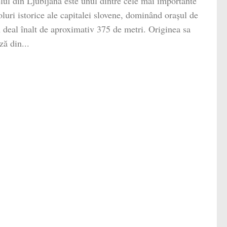
lul din Ljubljana este unul dintre cele mai importante
luri istorice ale capitalei slovene, dominând orașul de
 deal înalt de aproximativ 375 de metri. Originea sa
ză din...