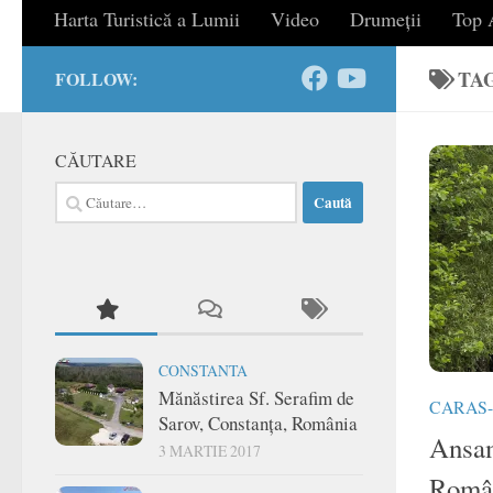
Harta Turistică a Lumii
Video
Drumeții
Top A
TA
FOLLOW:
CĂUTARE
Caută
după:
CONSTANTA
Mănăstirea Sf. Serafim de
CARAS-
Sarov, Constanța, România
Ansam
3 MARTIE 2017
Româ