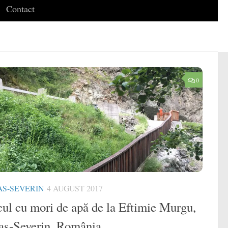
Contact
0
S-SEVERIN
4 AUGUST 2017
cul cu mori de apă de la Eftimie Murgu,
aș-Severin, România