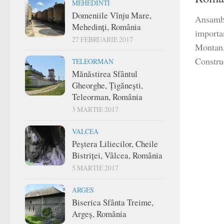
MEHEDINTI
Domeniile Vînju Mare,
Ansambl
Mehedinți, România
importa
27 FEBRUARIE 2017
Montan,
Construc
TELEORMAN
Mănăstirea Sfântul
Gheorghe, Țigănești,
Teleorman, România
3 MARTIE 2017
VALCEA
Peștera Liliecilor, Cheile
Bistriței, Vâlcea, România
5 MARTIE 2017
ARGES
Biserica Sfânta Treime,
Argeș, România