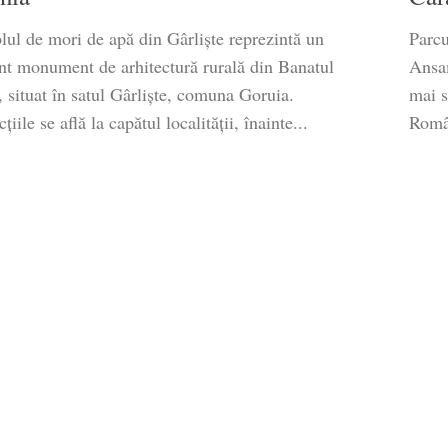
ul de mori de apă din Gârliște reprezintă un
Parcu
nt monument de arhitectură rurală din Banatul
Ansam
 situat în satul Gârliște, comuna Goruia.
mai s
țiile se află la capătul localității, înainte...
Român