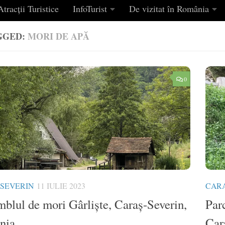
tracții Turistice
InfoTurist
De vizitat în România
GGED:
MORI DE APĂ
0
SEVERIN
11 IULIE 2023
CARA
blul de mori Gârliște, Caraș-Severin,
Par
nia
Car