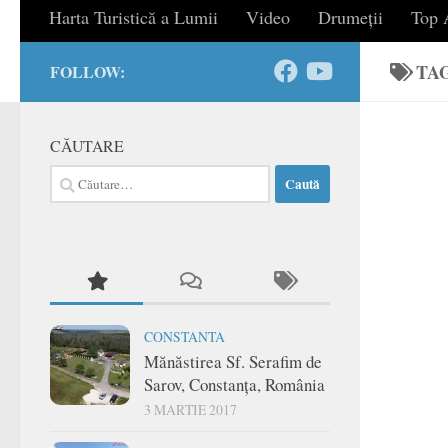
Harta Turistică a Lumii
Video
Drumeții
Top A
TA
FOLLOW:
CĂUTARE
Caută
după:
CONSTANTA
Mănăstirea Sf. Serafim de
Sarov, Constanța, România
3 MARTIE 2017