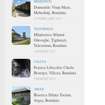
MEHEDINTI
Domeniile Vînju Mare,
Mehedinți, România
27 FEBRUARIE 2017
TELEORMAN
Mănăstirea Sfântul
Gheorghe, Țigănești,
Teleorman, România
3 MARTIE 2017
VALCEA
Peștera Liliecilor, Cheile
Bistriței, Vâlcea, România
5 MARTIE 2017
ARGES
Biserica Sfânta Treime,
Argeș, România