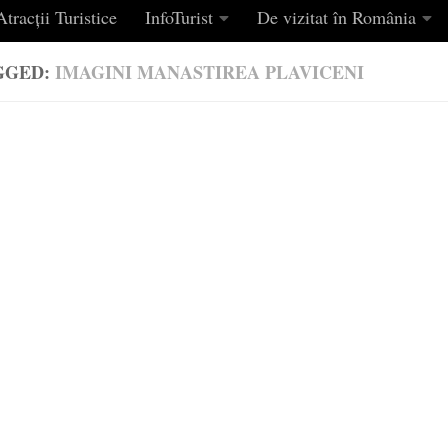
tracții Turistice
InfoTurist
De vizitat în România
GGED:
IMAGINI MANASTIREA PLAVICENI