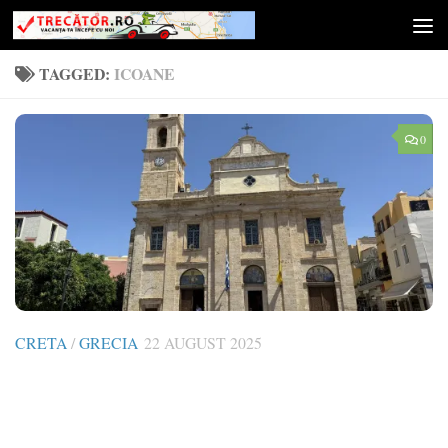
Skip to content
TAGGED:
ICOANE
0
CRETA
/
GRECIA
22 AUGUST 2025