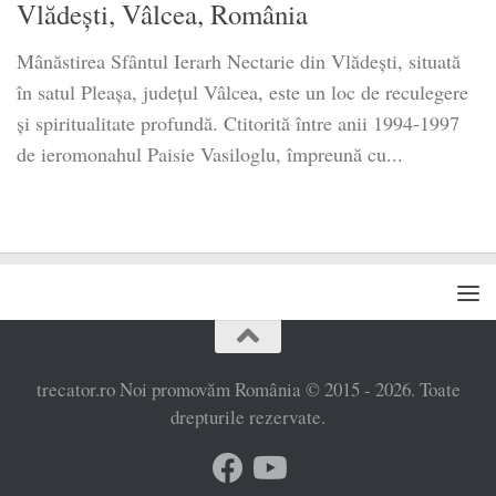
Vlădești, Vâlcea, România
Mânăstirea Sfântul Ierarh Nectarie din Vlădești, situată
în satul Pleașa, județul Vâlcea, este un loc de reculegere
și spiritualitate profundă. Ctitorită între anii 1994-1997
de ieromonahul Paisie Vasiloglu, împreună cu...
trecator.ro Noi promovăm România © 2015 - 2026. Toate
drepturile rezervate.