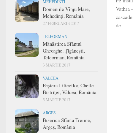
Pe insul
MEHEDINTI
Vathra —
Domeniile Vînju Mare,
Mehedinți, România
cascade 
27 FEBRUARIE 2017
de...
TELEORMAN
Mănăstirea Sfântul
Gheorghe, Țigănești,
Teleorman, România
3 MARTIE 2017
VALCEA
Peștera Liliecilor, Cheile
Bistriței, Vâlcea, România
5 MARTIE 2017
ARGES
Biserica Sfânta Treime,
Argeș, România