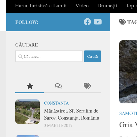
Harta Turistică a Lumii
Video
Drumeții
Top A
TA
FOLLOW:
CĂUTARE
Caută
după:
CONSTANTA
Mănăstirea Sf. Serafim de
SAMOT
Sarov, Constanța, România
Gria 
3 MARTIE 2017