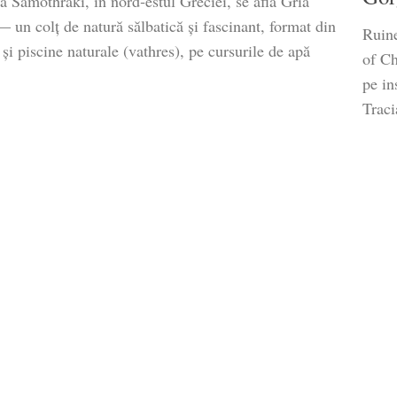
a Samothraki, în nord‑estul Greciei, se află Gria
 un colţ de natură sălbatică şi fascinant, format din
Ruine
şi piscine naturale (vathres), pe cursurile de apă
of Ch
pe in
Traci