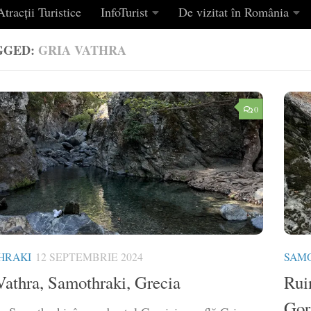
tracții Turistice
InfoTurist
De vizitat în România
GGED:
GRIA VATHRA
0
HRAKI
12 SEPTEMBRIE 2024
SAM
Vathra, Samothraki, Grecia
Ruin
Gor