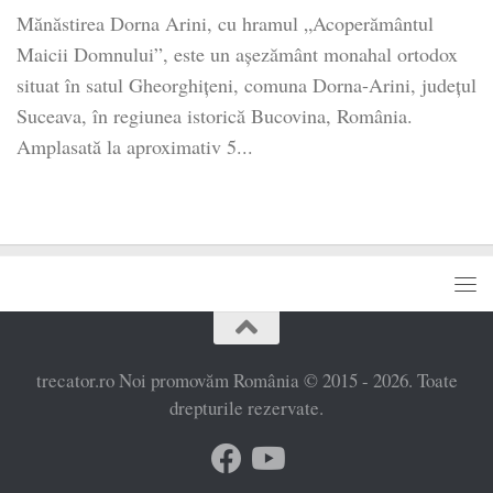
Mănăstirea Dorna Arini, cu hramul „Acoperământul
Maicii Domnului”, este un așezământ monahal ortodox
situat în satul Gheorghițeni, comuna Dorna-Arini, județul
Suceava, în regiunea istorică Bucovina, România.
Amplasată la aproximativ 5...
trecator.ro Noi promovăm România © 2015 - 2026. Toate
drepturile rezervate.