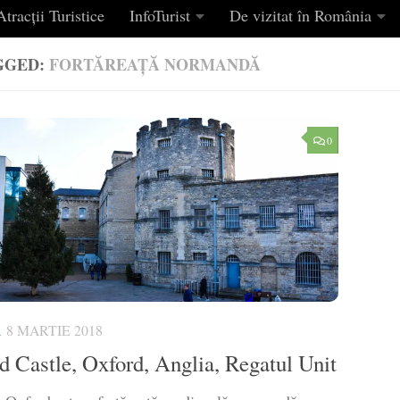
tracții Turistice
InfoTurist
De vizitat în România
GGED:
FORTĂREAȚĂ NORMANDĂ
0
A
8 MARTIE 2018
d Castle, Oxford, Anglia, Regatul Unit