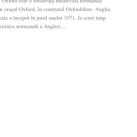
l Oxford este o fortăreață medievală normandă
în orașul Oxford, în comitatul Oxfordshire, Anglia.
ția a început în jurul anului 1071, la scurt timp
cerirea normandă a Angliei,...