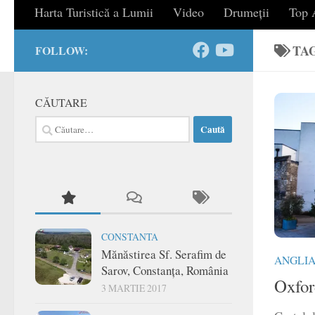
Harta Turistică a Lumii
Video
Drumeții
Top A
TA
FOLLOW:
CĂUTARE
Caută
după:
CONSTANTA
Mănăstirea Sf. Serafim de
ANGLI
Sarov, Constanța, România
Oxfor
3 MARTIE 2017