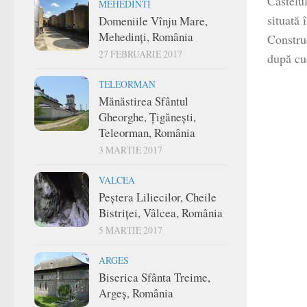
Castelu
MEHEDINTI
situată 
Domeniile Vînju Mare,
Mehedinți, România
Construc
27 FEBRUARIE 2017
după cu
TELEORMAN
Mănăstirea Sfântul
Gheorghe, Țigănești,
Teleorman, România
3 MARTIE 2017
VALCEA
Peștera Liliecilor, Cheile
Bistriței, Vâlcea, România
5 MARTIE 2017
ARGES
Biserica Sfânta Treime,
Argeș, România