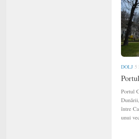
DOLJ
5
Portu
Portul C
Dunării
între C
unui vec