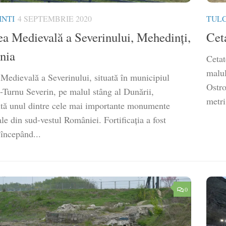
NTI
4 SEPTEMBRIE 2020
TUL
ea Medievală a Severinului, Mehedinți,
Cet
nia
Cetat
malul
 Medievală a Severinului, situată în municipiul
Ostro
-Turnu Severin, pe malul stâng al Dunării,
metri,
ntă unul dintre cele mai importante monumente
e din sud-vestul României. Fortificația a fost
 începând...
0