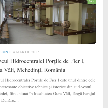
0
DINTI
4 MARTIE 2017
ul Hidrocentralei Porțile de Fier I,
a Văii, Mehedinți, România
l Hidrocentralei Porțile de Fier I este unul dintre cele
nteresante obiective tehnice și istorice din sud-vestul
iei, fiind situat în localitatea Gura Văii, lângă barajul
 Dunăre....