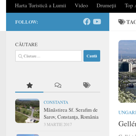
Harta Turistică a Lumii
Video
Drumeții
Top A
TA
FOLLOW:
CĂUTARE
Caută
după:
CONSTANTA
Mănăstirea Sf. Serafim de
UNGAR
Sarov, Constanța, România
Gellé
3 MARTIE 2017