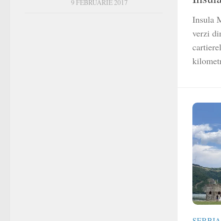
9 FEBRUARIE 2017
Insula 
verzi di
cartier
kilometr
SERBIA