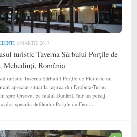
DINTI
6 MARTIE 2017
sul turistic Taverna Sârbului Porțile de
r, Mehedinți, România
ul turistic Taverna Sârbului Porțile de Fier este un
urant apreciat situat la ieșirea din Drobeta-Turnu
in spre Orșova, pe malul Dunării, într-un peisaj
aculos specific defileului Porțile de Fier....