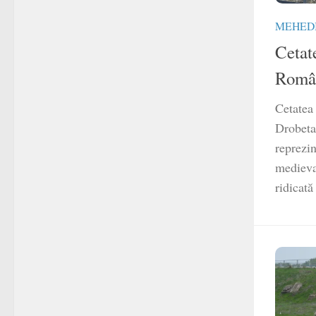
MEHEDI
Cetat
Româ
Cetatea
Drobeta
reprezi
medieval
ridicată