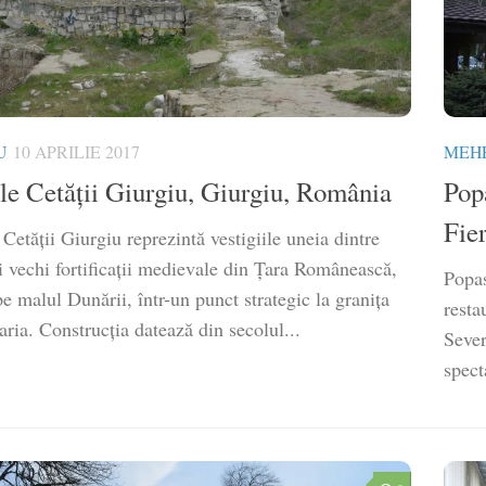
U
10 APRILIE 2017
MEHE
le Cetăţii Giurgiu, Giurgiu, România
Popa
Fie
Cetăţii Giurgiu reprezintă vestigiile uneia dintre
i vechi fortificaţii medievale din Țara Românească,
Popas
pe malul Dunării, într-un punct strategic la granița
resta
ria. Construcția datează din secolul...
Sever
spect