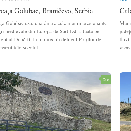
reața Golubac, Braničevo, Serbia
Cal
ața Golubac este una dintre cele mai impresionante
Munic
ații medievale din Europa de Sud-Est, situată pe
județ
ept al Dunării, la intrarea în defileul Porților de
fluvi
nstruită în secolul...
vizav
0