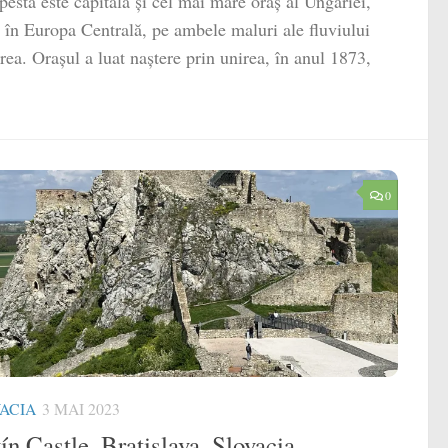
esta este capitala și cel mai mare oraș al Ungariei,
t în Europa Centrală, pe ambele maluri ale fluviului
ea. Orașul a luat naștere prin unirea, în anul 1873,
0
ACIA
3 MAI 2023
ín Castle, Bratislava, Slovacia