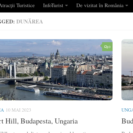
tracții Turistice
InfoTurist
De vizitat în România
GGED:
DUNĂREA
0
IA
10 MAI 2023
UNG
rt Hill, Budapesta, Ungaria
Bud