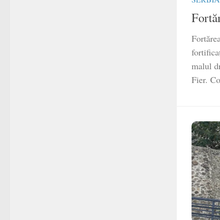
Fortă
Fortăre
fortific
malul dr
Fier. Co