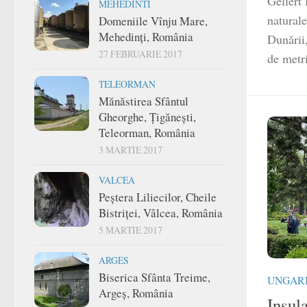
Gellért 
MEHEDINTI
naturale
Domeniile Vînju Mare,
Mehedinți, România
Dunării
27 FEBRUARIE 2017
de metri
TELEORMAN
Mănăstirea Sfântul
Gheorghe, Țigănești,
Teleorman, România
3 MARTIE 2017
VALCEA
Peștera Liliecilor, Cheile
Bistriței, Vâlcea, România
5 MARTIE 2017
ARGES
Biserica Sfânta Treime,
UNGAR
Argeș, România
Insul