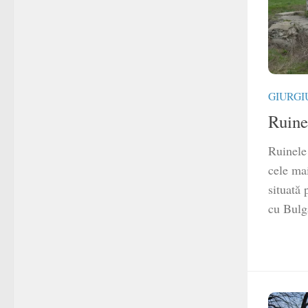
GIURGI
Ruine
Ruinele 
cele ma
situată 
cu Bulga