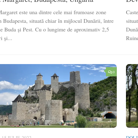
Margaret este una dintre cele mai frumoase zone
Caste
n Budapesta, situată chiar în mijlocul Dunării, între
situa
ele Buda și Pest. Cu o lungime de aproximativ 2,5
Dunăr
i și...
Ruine
0
15 IULIE 2022
DOLJ