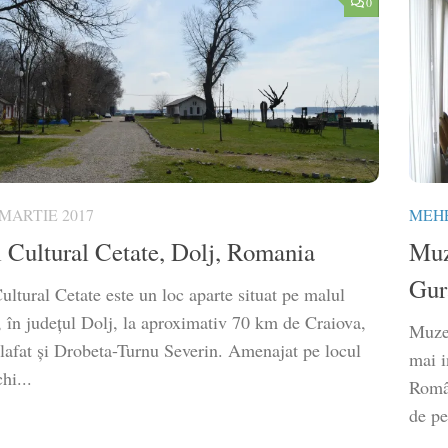
0
 MARTIE 2017
MEHE
l Cultural Cetate, Dolj, Romania
Muze
Gur
ultural Cetate este un loc aparte situat pe malul
, în județul Dolj, la aproximativ 70 km de Craiova,
Muzeu
alafat și Drobeta-Turnu Severin. Amenajat pe locul
mai i
hi...
Român
de pe