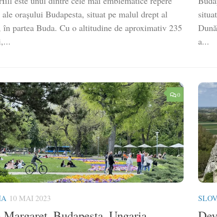
Hill este unul dintre cele mai emblematice repere
Budap
 ale orașului Budapesta, situat pe malul drept al
situa
, în partea Buda. Cu o altitudine de aproximativ 235
Dunăr
,...
a...
0
IA
10 MAI 2023
SLOV
a Margaret, Budapesta, Ungaria
Dev