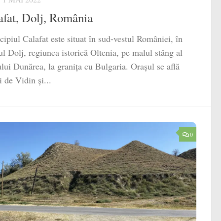
afat, Dolj, România
ipiul Calafat este situat în sud-vestul României, în
ul Dolj, regiunea istorică Oltenia, pe malul stâng al
ului Dunărea, la granița cu Bulgaria. Orașul se află
i de Vidin și...
0