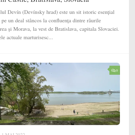
lul Devín (Devínsky hrad) este un sit istoric esențial
t pe un deal stâncos la confluența dintre râurile
ea și Morava, la vest de Bratislava, capitala Slovaciei.
le actuale marturisesc...
0
1 MAI 2022